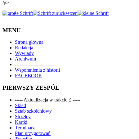
/p>
MENU
Strona główna
Redakcja
Wywiady
Archiwum
-------------------------
Wspomnienia z historii
FACEBOOK
PIERWSZY ZESPÓŁ
----- Aktualizacja w trakcie ;) -----
Skład
Sztab szkoleniowy
Strzelcy
Kartki
Terminarz
Plan przygotowań
Transfery