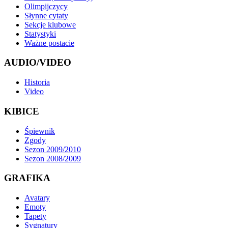
Olimpijczycy
Słynne cytaty
Sekcje klubowe
Statystyki
Ważne postacie
AUDIO/VIDEO
Historia
Video
KIBICE
Śpiewnik
Zgody
Sezon 2009/2010
Sezon 2008/2009
GRAFIKA
Avatary
Emoty
Tapety
Sygnatury