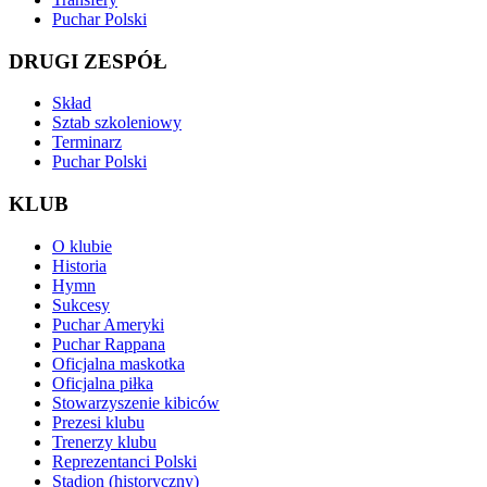
Puchar Polski
DRUGI ZESPÓŁ
Skład
Sztab szkoleniowy
Terminarz
Puchar Polski
KLUB
O klubie
Historia
Hymn
Sukcesy
Puchar Ameryki
Puchar Rappana
Oficjalna maskotka
Oficjalna piłka
Stowarzyszenie kibiców
Prezesi klubu
Trenerzy klubu
Reprezentanci Polski
Stadion (historyczny)