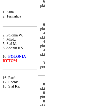
6
pkt
1. Arka
2. Termalica
6
pkt
4
2. Polonia W.
pkt
4. Miedź
4
5. Stal M.
pkt
6. Łódzki KS
4
pkt
10.
POLONIA
BYTOM
3
pkt
16. Ruch
17. Lechia
0
18. Stal Rz.
pkt
0
pkt
0
pkt