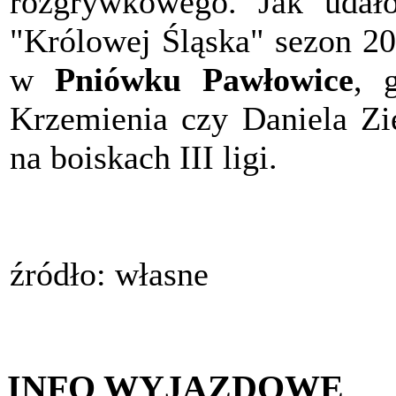
rozgrywkowego. Jak udał
"Królowej Śląska" sezon 2
w
Pniówku Pawłowice
, 
Krzemienia czy Daniela Zi
na boiskach III ligi.
źródło: własne
INFO WYJAZDOWE