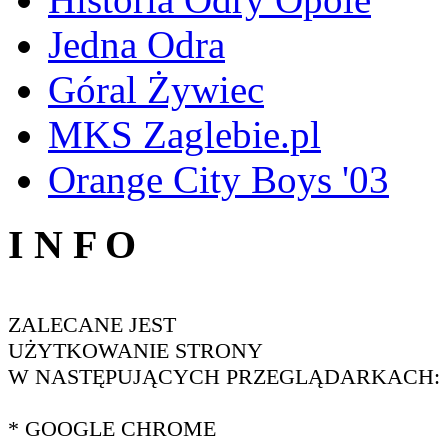
Jedna Odra
Góral Żywiec
MKS Zaglebie.pl
Orange City Boys '03
I N F O
ZALECANE JEST
UŻYTKOWANIE STRONY
W NASTĘPUJĄCYCH PRZEGLĄDARKACH:
* GOOGLE CHROME