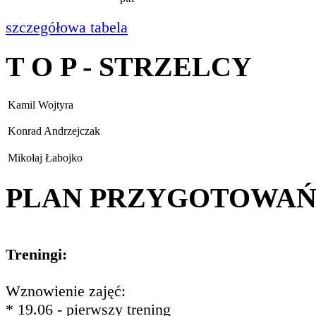
szczegółowa tabela
T O P - STRZELCY
Kamil Wojtyra
Konrad Andrzejczak
Mikołaj Łabojko
PLAN PRZYGOTOWA
Treningi:
Wznowienie zajęć:
* 19.06 - pierwszy trening