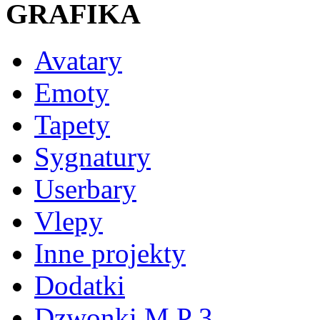
GRAFIKA
Avatary
Emoty
Tapety
Sygnatury
Userbary
Vlepy
Inne projekty
Dodatki
Dzwonki M P 3