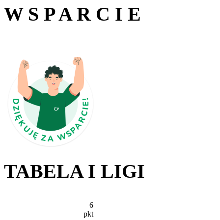
W S P A R C I E
TABELA I LIGI
6
pkt