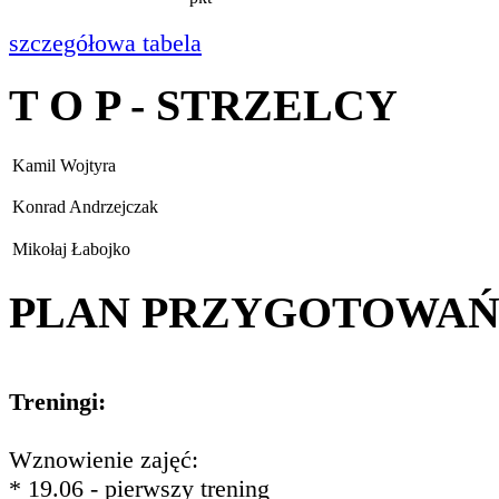
szczegółowa tabela
T O P - STRZELCY
Kamil Wojtyra
Konrad Andrzejczak
Mikołaj Łabojko
PLAN PRZYGOTOWA
Treningi:
Wznowienie zajęć:
* 19.06 - pierwszy trening