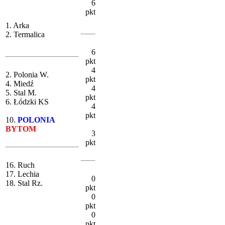
6
pkt
1. Arka
2. Termalica
6
pkt
4
2. Polonia W.
pkt
4. Miedź
4
5. Stal M.
pkt
6. Łódzki KS
4
pkt
10.
POLONIA
BYTOM
3
pkt
16. Ruch
17. Lechia
0
18. Stal Rz.
pkt
0
pkt
0
pkt