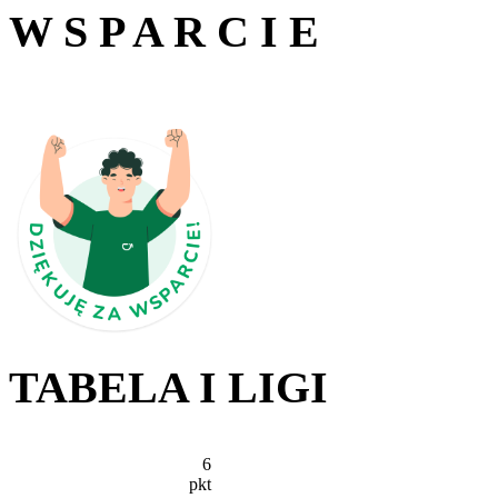
W S P A R C I E
TABELA I LIGI
6
pkt