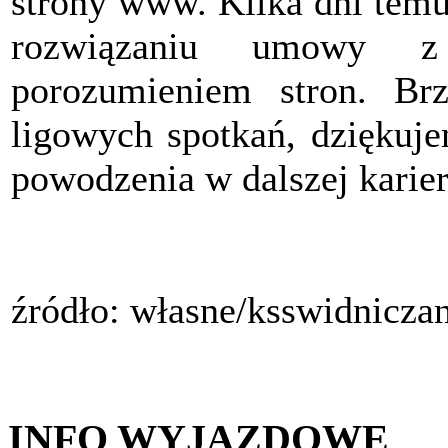
strony www. Kilka dni tem
rozwiązaniu umowy 
porozumieniem stron. Br
ligowych spotkań, dziękuj
powodzenia w dalszej karier
źródło: własne/ksswidnicza
INFO WYJAZDOWE