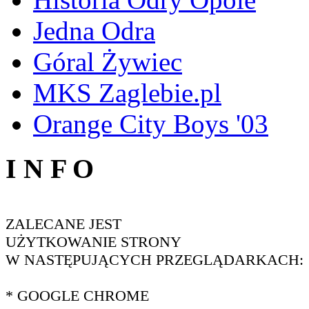
Jedna Odra
Góral Żywiec
MKS Zaglebie.pl
Orange City Boys '03
I N F O
ZALECANE JEST
UŻYTKOWANIE STRONY
W NASTĘPUJĄCYCH PRZEGLĄDARKACH:
* GOOGLE CHROME