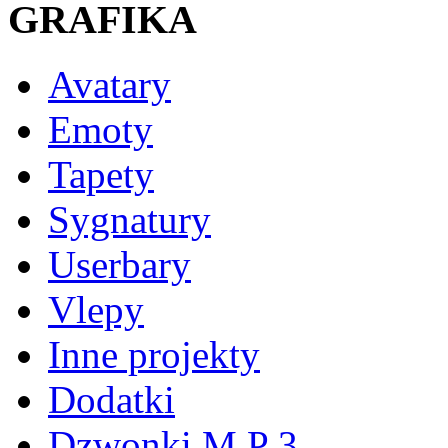
GRAFIKA
Avatary
Emoty
Tapety
Sygnatury
Userbary
Vlepy
Inne projekty
Dodatki
Dzwonki M P 3