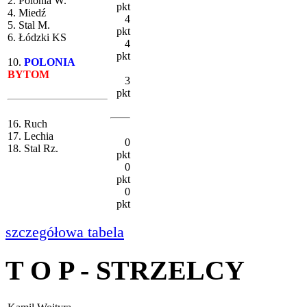
2. Polonia W.
pkt
4. Miedź
4
5. Stal M.
pkt
6. Łódzki KS
4
pkt
10.
POLONIA
BYTOM
3
pkt
16. Ruch
17. Lechia
0
18. Stal Rz.
pkt
0
pkt
0
pkt
szczegółowa tabela
T O P - STRZELCY