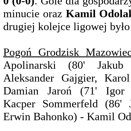
0 (0-0)
. Gole dla gospodarzy
minucie oraz
Kamil Odola
drugiej kolejce ligowej było 
Pogoń Grodzisk Mazowiec
Apolinarski (80' Jakub
Aleksander Gajgier, Karo
Damian Jaroń (71' Igor 
Kacper Sommerfeld (86' J
Erwin Bahonko) - Kamil Od