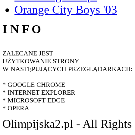
Orange City Boys '03
I N F O
ZALECANE JEST
UŻYTKOWANIE STRONY
W NASTĘPUJĄCYCH PRZEGLĄDARKACH:
* GOOGLE CHROME
* INTERNET EXPLORER
* MICROSOFT EDGE
* OPERA
Olimpijska2.pl - All Right