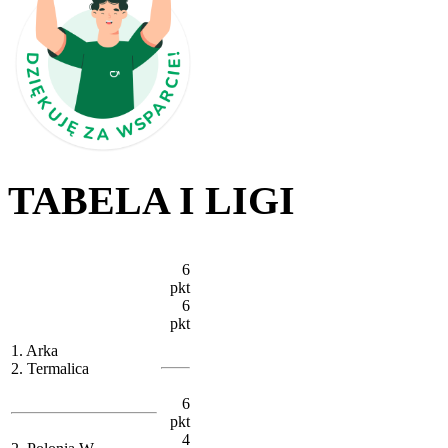
TABELA I LIGI
6
pkt
6
pkt
1. Arka
2. Termalica
6
pkt
4