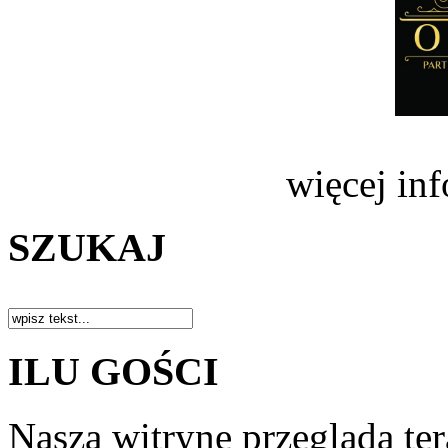
więcej in
SZUKAJ
ILU GOŚCI
Naszą witrynę przegląda te