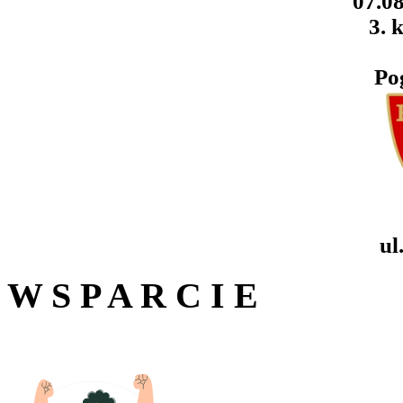
07.08
3. k
Po
ul
W S P A R C I E