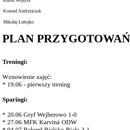
Kamil Wojtyra
Konrad Andrzejczak
Mikołaj Łabojko
PLAN PRZYGOTOWA
Treningi:
Wznowienie zajęć:
* 19.06 - pierwszy trening
Sparingi:
* 20.06 Gryf Wejherowo 1-0
* 27.06 MFK Karviná ODW
* 04.07 Rekord Bielsko-Biała 3-1