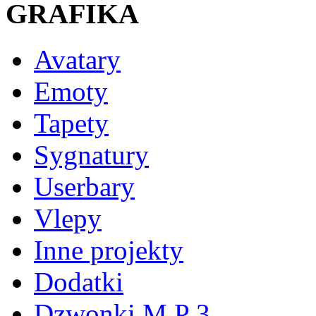
GRAFIKA
Avatary
Emoty
Tapety
Sygnatury
Userbary
Vlepy
Inne projekty
Dodatki
Dzwonki M P 3