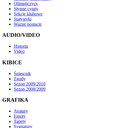
Olimpijczycy
Słynne cytaty
Sekcje klubowe
Statystyki
Ważne postacie
AUDIO/VIDEO
Historia
Video
KIBICE
Śpiewnik
Zgody
Sezon 2009/2010
Sezon 2008/2009
GRAFIKA
Avatary
Emoty
Tapety
Sygnatury