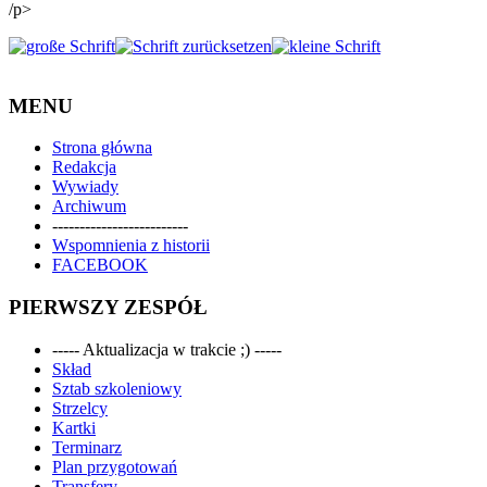
/p>
MENU
Strona główna
Redakcja
Wywiady
Archiwum
-------------------------
Wspomnienia z historii
FACEBOOK
PIERWSZY ZESPÓŁ
----- Aktualizacja w trakcie ;) -----
Skład
Sztab szkoleniowy
Strzelcy
Kartki
Terminarz
Plan przygotowań
Transfery