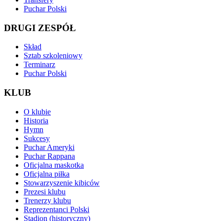
Puchar Polski
DRUGI ZESPÓŁ
Skład
Sztab szkoleniowy
Terminarz
Puchar Polski
KLUB
O klubie
Historia
Hymn
Sukcesy
Puchar Ameryki
Puchar Rappana
Oficjalna maskotka
Oficjalna piłka
Stowarzyszenie kibiców
Prezesi klubu
Trenerzy klubu
Reprezentanci Polski
Stadion (historyczny)