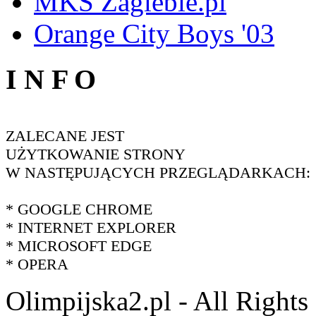
MKS Zaglebie.pl
Orange City Boys '03
I N F O
ZALECANE JEST
UŻYTKOWANIE STRONY
W NASTĘPUJĄCYCH PRZEGLĄDARKACH:
* GOOGLE CHROME
* INTERNET EXPLORER
* MICROSOFT EDGE
* OPERA
Olimpijska2.pl - All Right