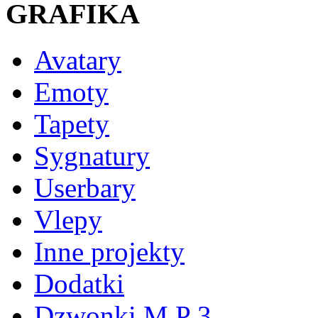
GRAFIKA
Avatary
Emoty
Tapety
Sygnatury
Userbary
Vlepy
Inne projekty
Dodatki
Dzwonki M P 3