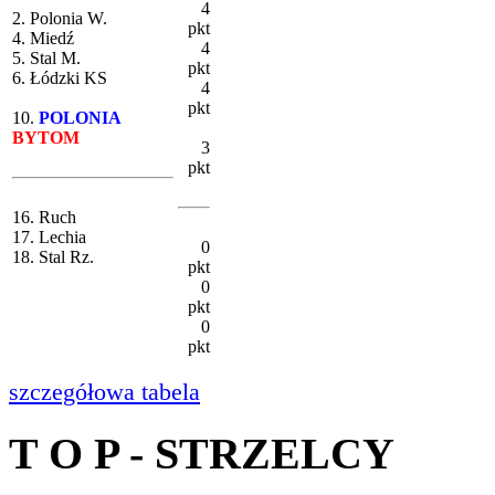
4
2. Polonia W.
pkt
4. Miedź
4
5. Stal M.
pkt
6. Łódzki KS
4
pkt
10.
POLONIA
BYTOM
3
pkt
16. Ruch
17. Lechia
0
18. Stal Rz.
pkt
0
pkt
0
pkt
szczegółowa tabela
T O P - STRZELCY