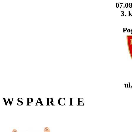
07.08
3. k
Po
ul
W S P A R C I E