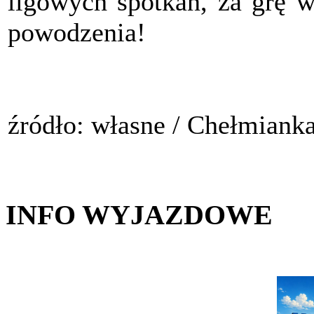
ligowych spotkań, za grę 
powodzenia!
źródło: własne / Chełmiank
INFO WYJAZDOWE