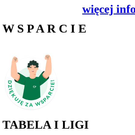
więcej inf
W S P A R C I E
TABELA I LIGI