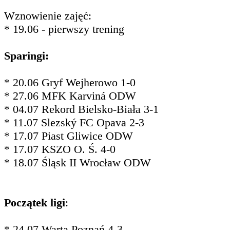
Wznowienie zajęć:
* 19.06 - pierwszy trening
Sparingi:
* 20.06 Gryf Wejherowo 1-0
* 27.06 MFK Karviná ODW
* 04.07 Rekord Bielsko-Biała 3-1
* 11.07 Slezský FC Opava 2-3
* 17.07 Piast Gliwice ODW
* 17.07 KSZO O. Ś. 4-0
* 18.07 Śląsk II Wrocław ODW
Początek ligi
:
* 24.07 Warta Poznań 4-3