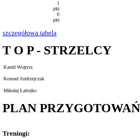
1
pkt
0
pkt
szczegółowa tabela
T O P - STRZELCY
Kamil Wojtyra
Konrad Andrzejczak
Mikołaj Łabojko
PLAN PRZYGOTOWA
Treningi: