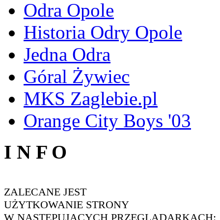
Odra Opole
Historia Odry Opole
Jedna Odra
Góral Żywiec
MKS Zaglebie.pl
Orange City Boys '03
I N F O
ZALECANE JEST
UŻYTKOWANIE STRONY
W NASTĘPUJĄCYCH PRZEGLĄDARKACH: