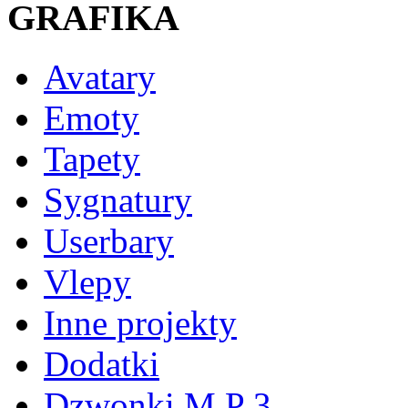
GRAFIKA
Avatary
Emoty
Tapety
Sygnatury
Userbary
Vlepy
Inne projekty
Dodatki
Dzwonki M P 3