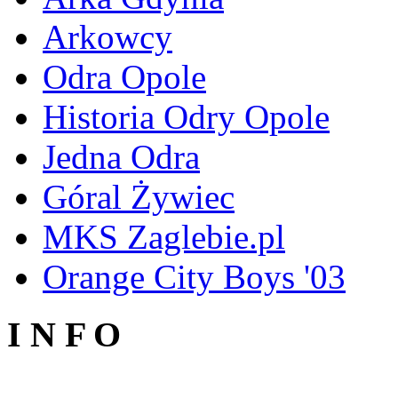
Arkowcy
Odra Opole
Historia Odry Opole
Jedna Odra
Góral Żywiec
MKS Zaglebie.pl
Orange City Boys '03
I N F O