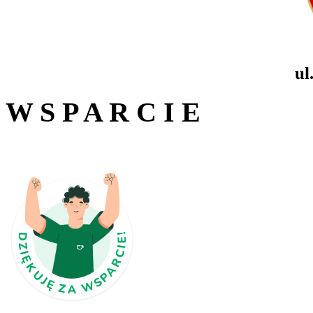
ul
W S P A R C I E