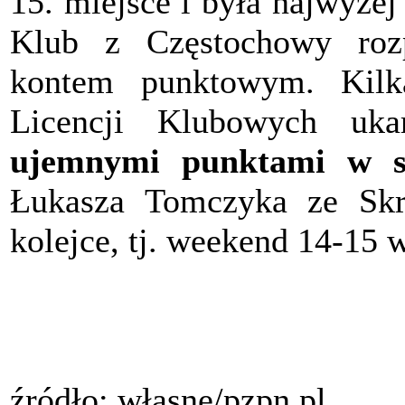
15. miejsce i była najwyże
Klub z Częstochowy roz
kontem punktowym. Kilk
Licencji Klubowych uk
ujemnymi punktami w se
Łukasza Tomczyka ze Skr
kolejce, tj. weekend 14-15 
źródło: własne/pzpn.pl