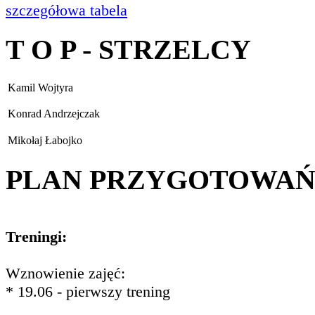
szczegółowa tabela
T O P - STRZELCY
Kamil Wojtyra
Konrad Andrzejczak
Mikołaj Łabojko
PLAN PRZYGOTOWA
Treningi:
Wznowienie zajęć:
* 19.06 - pierwszy trening