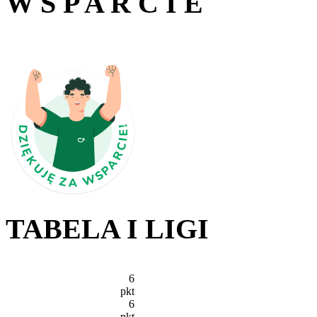
W S P A R C I E
TABELA I LIGI
6
pkt
6
pkt