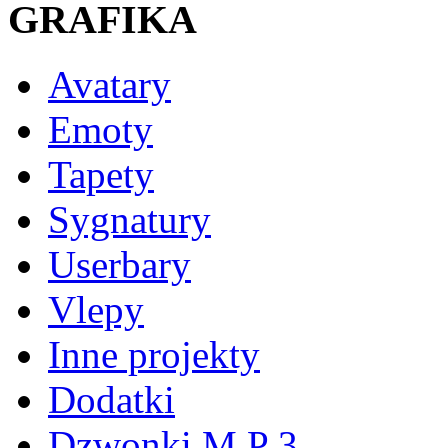
GRAFIKA
Avatary
Emoty
Tapety
Sygnatury
Userbary
Vlepy
Inne projekty
Dodatki
Dzwonki M P 3