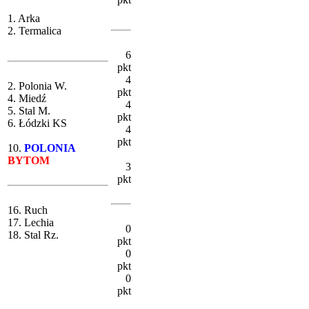
1. Arka
2. Termalica
6
pkt
4
2. Polonia W.
pkt
4. Miedź
4
5. Stal M.
pkt
6. Łódzki KS
4
pkt
10.
POLONIA
BYTOM
3
pkt
16. Ruch
17. Lechia
0
18. Stal Rz.
pkt
0
pkt
0
pkt