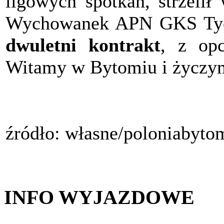
ligowych spotkań, strzelił
Wychowanek APN GKS Tych
dwuletni kontrakt
, z opc
Witamy w Bytomiu i życzy
źródło: własne/poloniabyto
INFO WYJAZDOWE