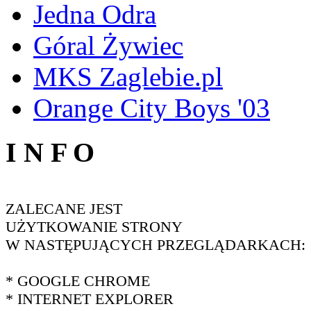
Jedna Odra
Góral Żywiec
MKS Zaglebie.pl
Orange City Boys '03
I N F O
ZALECANE JEST
UŻYTKOWANIE STRONY
W NASTĘPUJĄCYCH PRZEGLĄDARKACH:
* GOOGLE CHROME
* INTERNET EXPLORER