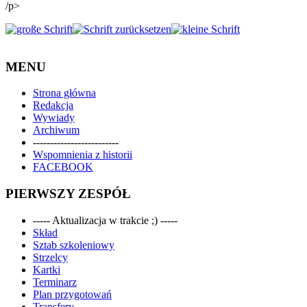
/p>
MENU
Strona główna
Redakcja
Wywiady
Archiwum
-------------------------
Wspomnienia z historii
FACEBOOK
PIERWSZY ZESPÓŁ
----- Aktualizacja w trakcie ;) -----
Skład
Sztab szkoleniowy
Strzelcy
Kartki
Terminarz
Plan przygotowań
Transfery