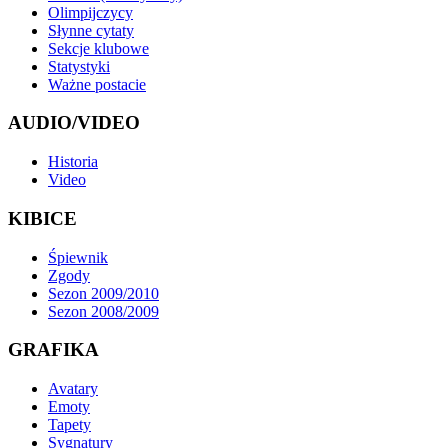
Olimpijczycy
Słynne cytaty
Sekcje klubowe
Statystyki
Ważne postacie
AUDIO/VIDEO
Historia
Video
KIBICE
Śpiewnik
Zgody
Sezon 2009/2010
Sezon 2008/2009
GRAFIKA
Avatary
Emoty
Tapety
Sygnatury