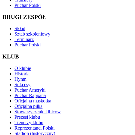
Puchar Polski
DRUGI ZESPÓŁ
Skład
Sztab szkoleniowy
Terminarz
Puchar Polski
KLUB
O klubie
Historia
Hymn
Sukcesy
Puchar Ameryki
Puchar Rappana
Oficjalna maskotka
Oficjalna piłka
Stowarzyszenie kibiców
Prezesi klubu
Trenerzy klubu
Reprezentanci Polski
Stadion (historyczny)