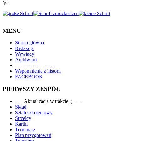
/p>
MENU
Strona główna
Redakcja
Wywiady
Archiwum
-------------------------
Wspomnienia z historii
FACEBOOK
PIERWSZY ZESPÓŁ
----- Aktualizacja w trakcie ;) -----
Skład
Sztab szkoleniowy
Strzelcy
Kartki
Terminarz
Plan przygotowań
Transfery