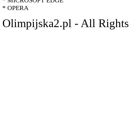
* MICROSOFT EDGE
* OPERA
Olimpijska2.pl - All Right