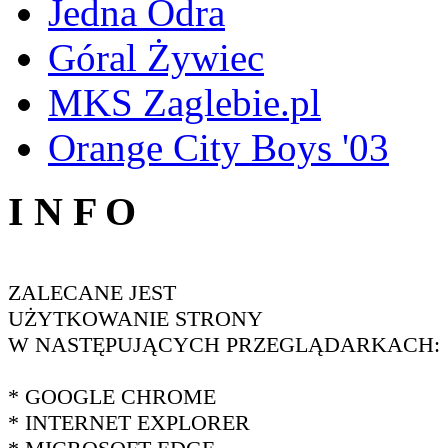
Jedna Odra
Góral Żywiec
MKS Zaglebie.pl
Orange City Boys '03
I N F O
ZALECANE JEST
UŻYTKOWANIE STRONY
W NASTĘPUJĄCYCH PRZEGLĄDARKACH:
* GOOGLE CHROME
* INTERNET EXPLORER