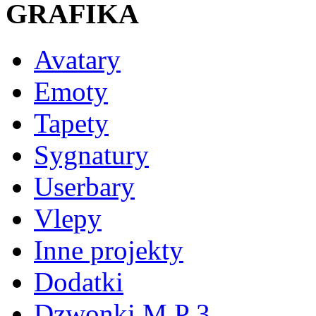
GRAFIKA
Avatary
Emoty
Tapety
Sygnatury
Userbary
Vlepy
Inne projekty
Dodatki
Dzwonki M P 3