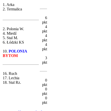
1. Arka
2. Termalica
6
pkt
4
2. Polonia W.
pkt
4. Miedź
4
5. Stal M.
pkt
6. Łódzki KS
4
pkt
10.
POLONIA
BYTOM
3
pkt
16. Ruch
17. Lechia
0
18. Stal Rz.
pkt
0
pkt
0
pkt