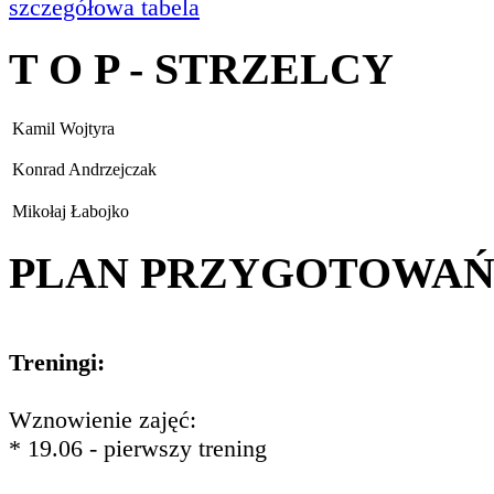
szczegółowa tabela
T O P - STRZELCY
Kamil Wojtyra
Konrad Andrzejczak
Mikołaj Łabojko
PLAN PRZYGOTOWA
Treningi:
Wznowienie zajęć:
* 19.06 - pierwszy trening