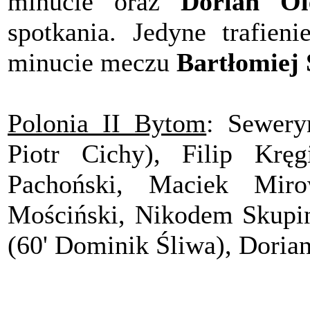
minucie oraz
Dorian Ol
spotkania. Jedyne trafien
minucie meczu
Bartłomiej 
Polonia II Bytom
: Sewery
Piotr Cichy), Filip Kręg
Pachoński, Maciek Mir
Mościński, Nikodem Skupin
(60' Dominik Śliwa), Doria