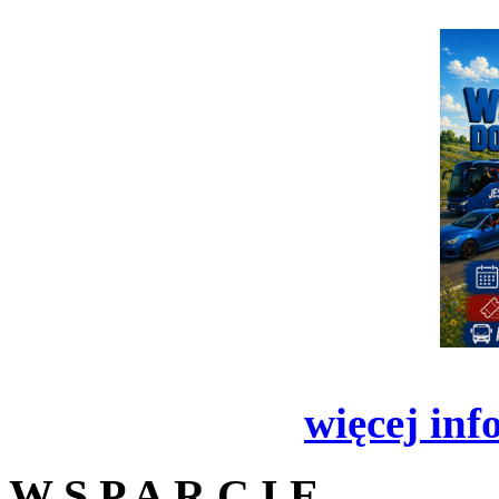
więcej inf
W S P A R C I E