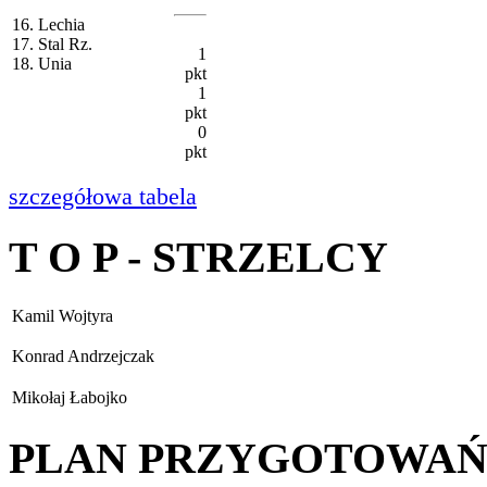
16. Lechia
17. Stal Rz.
1
18. Unia
pkt
1
pkt
0
pkt
szczegółowa tabela
T O P - STRZELCY
Kamil Wojtyra
Konrad Andrzejczak
Mikołaj Łabojko
PLAN PRZYGOTOWA