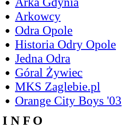
Arka Gdynia
Arkowcy
Odra Opole
Historia Odry Opole
Jedna Odra
Góral Żywiec
MKS Zaglebie.pl
Orange City Boys '03
I N F O