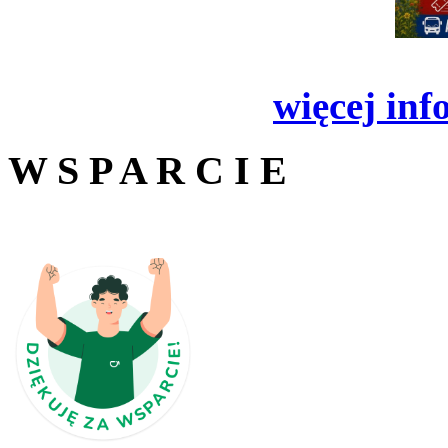
więcej inf
W S P A R C I E