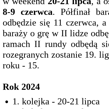
w weekend
20-21 lipca
, a 
8-9 czerwca
. Półfinał ba
odbędzie się 11 czerwca, a
baraży o grę w II lidze od
ramach II rundy odbędą s
rozegranych zostanie 19. l
roku - 15.
Rok 2024
1. kolejka - 20-21 lipca