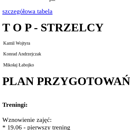
szczegółowa tabela
T O P - STRZELCY
Kamil Wojtyra
Konrad Andrzejczak
Mikołaj Łabojko
PLAN PRZYGOTOWA
Treningi:
Wznowienie zajęć:
* 19.06 - pierwszy trening