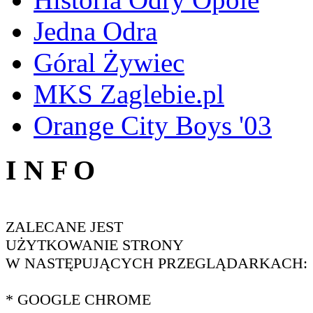
Jedna Odra
Góral Żywiec
MKS Zaglebie.pl
Orange City Boys '03
I N F O
ZALECANE JEST
UŻYTKOWANIE STRONY
W NASTĘPUJĄCYCH PRZEGLĄDARKACH:
* GOOGLE CHROME