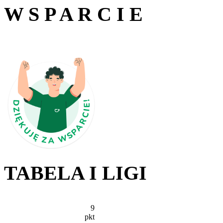
W S P A R C I E
TABELA I LIGI
9
pkt