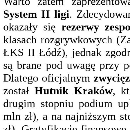
Warto zatem zaprezentow
System II ligi
. Zdecydowan
okazały się
rezerwy zesp
klasach rozgrywkowych (Zag
ŁKS II Łódź), jednak zgodn
są brane pod uwagę przy po
Dlatego oficjalnym
zwycięz
został
Hutnik Kraków
, k
drugim stopniu podium up
mln zł), a na najniższym s
zł). Gratyfikacje finansowe