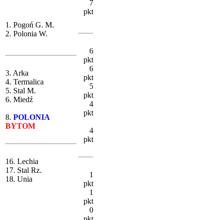
7
pkt
1. Pogoń G. M.
2. Polonia W.
6
pkt
6
3. Arka
pkt
4. Termalica
5
5. Stal M.
pkt
6. Miedź
4
pkt
8.
POLONIA
BYTOM
4
pkt
16. Lechia
17. Stal Rz.
1
18. Unia
pkt
1
pkt
0
pkt