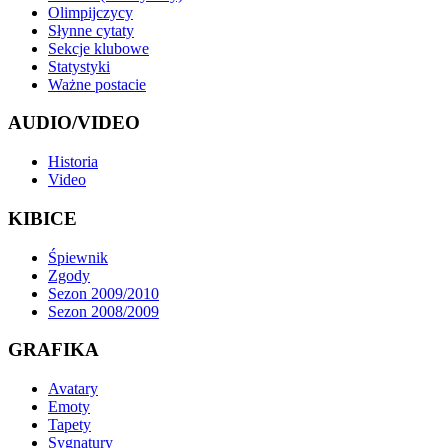
Olimpijczycy
Słynne cytaty
Sekcje klubowe
Statystyki
Ważne postacie
AUDIO/VIDEO
Historia
Video
KIBICE
Śpiewnik
Zgody
Sezon 2009/2010
Sezon 2008/2009
GRAFIKA
Avatary
Emoty
Tapety
Sygnatury