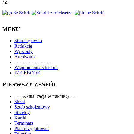
/p>
MENU
Strona główna
Redakcja
Wywiady
Archiwum
-------------------------
Wspomnienia z historii
FACEBOOK
PIERWSZY ZESPÓŁ
----- Aktualizacja w trakcie ;) -----
Skład
Sztab szkoleniowy
Strzelcy
Kartki
Terminarz
Plan przygotowań
Transfery