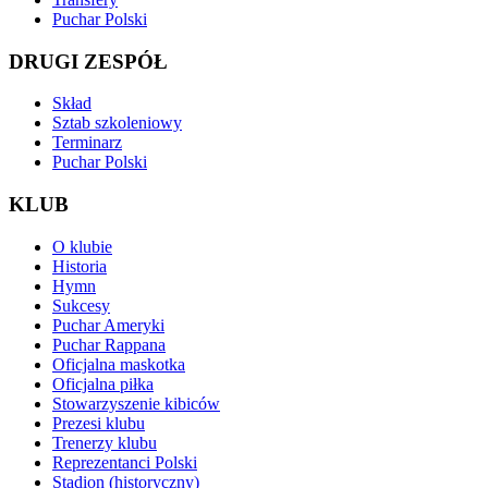
Puchar Polski
DRUGI ZESPÓŁ
Skład
Sztab szkoleniowy
Terminarz
Puchar Polski
KLUB
O klubie
Historia
Hymn
Sukcesy
Puchar Ameryki
Puchar Rappana
Oficjalna maskotka
Oficjalna piłka
Stowarzyszenie kibiców
Prezesi klubu
Trenerzy klubu
Reprezentanci Polski
Stadion (historyczny)