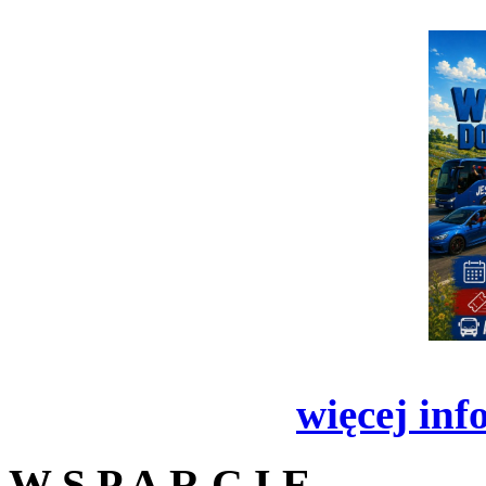
więcej inf
W S P A R C I E