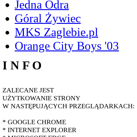
Jedna Odra
Góral Żywiec
MKS Zaglebie.pl
Orange City Boys '03
I N F O
ZALECANE JEST
UŻYTKOWANIE STRONY
W NASTĘPUJĄCYCH PRZEGLĄDARKACH:
* GOOGLE CHROME
* INTERNET EXPLORER