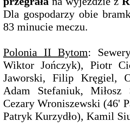
przegrała
na wyjeździe z
R
Dla gospodarzy obie bramki
83 minucie meczu.
Polonia II Bytom
: Sewer
Wiktor Jończyk), Piotr Ci
Jaworski, Filip Kręgiel, O
Adam Stefaniuk, Miłosz 
Cezary Wroniszewski (46' P
Patryk Kurzydło), Kamil Siu