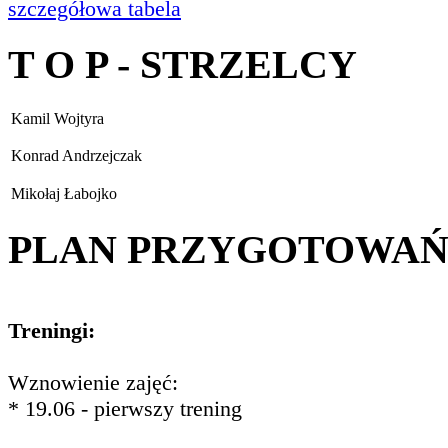
szczegółowa tabela
T O P - STRZELCY
Kamil Wojtyra
Konrad Andrzejczak
Mikołaj Łabojko
PLAN PRZYGOTOWA
Treningi:
Wznowienie zajęć:
* 19.06 - pierwszy trening