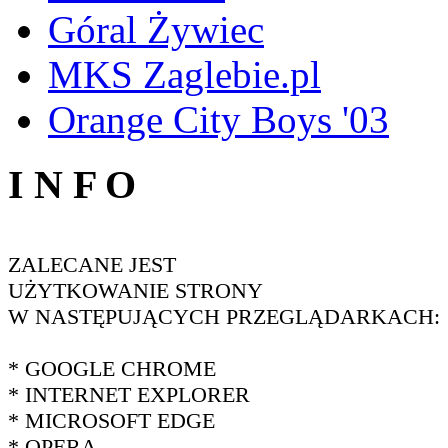
Góral Żywiec
MKS Zaglebie.pl
Orange City Boys '03
I N F O
ZALECANE JEST
UŻYTKOWANIE STRONY
W NASTĘPUJĄCYCH PRZEGLĄDARKACH:
* GOOGLE CHROME
* INTERNET EXPLORER
* MICROSOFT EDGE
* OPERA