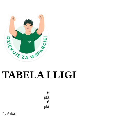
TABELA I LIGI
6
pkt
6
pkt
1. Arka