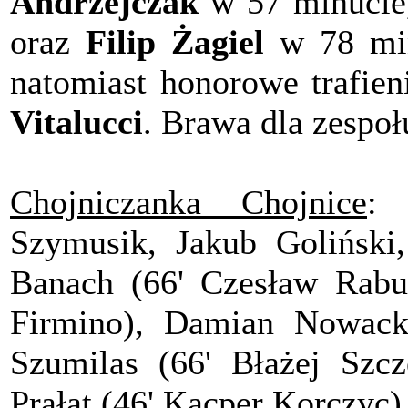
Andrzejczak
w 57 minuci
oraz
Filip Żagiel
w 78 min
natomiast honorowe trafie
Vitalucci
. Brawa dla zespo
Chojniczanka Chojnice
: 
Szymusik, Jakub Goliński
Banach (66' Czesław Rabur
Firmino), Damian Nowacki
Szumilas (66' Błażej Szcz
Prałat (46' Kacper Korczyc) 