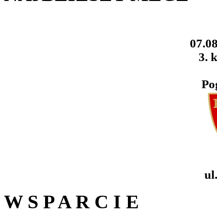
07.08
3. k
Po
ul
W S P A R C I E