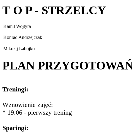
T O P - STRZELCY
Kamil Wojtyra
Konrad Andrzejczak
Mikołaj Łabojko
PLAN PRZYGOTOWA
Treningi:
Wznowienie zajęć:
* 19.06 - pierwszy trening
Sparingi: