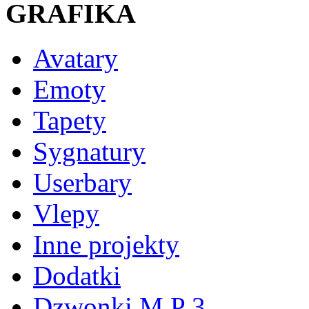
GRAFIKA
Avatary
Emoty
Tapety
Sygnatury
Userbary
Vlepy
Inne projekty
Dodatki
Dzwonki M P 3