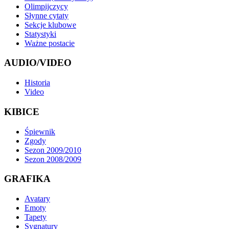
Olimpijczycy
Słynne cytaty
Sekcje klubowe
Statystyki
Ważne postacie
AUDIO/VIDEO
Historia
Video
KIBICE
Śpiewnik
Zgody
Sezon 2009/2010
Sezon 2008/2009
GRAFIKA
Avatary
Emoty
Tapety
Sygnatury