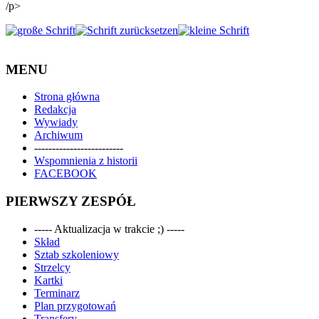
/p>
MENU
Strona główna
Redakcja
Wywiady
Archiwum
-------------------------
Wspomnienia z historii
FACEBOOK
PIERWSZY ZESPÓŁ
----- Aktualizacja w trakcie ;) -----
Skład
Sztab szkoleniowy
Strzelcy
Kartki
Terminarz
Plan przygotowań
Transfery