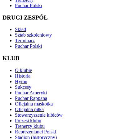
Puchar Polski
DRUGI ZESPÓŁ
Skład
Sztab szkoleniowy
Terminarz
Puchar Polski
KLUB
O klubie
Historia
Hymn
Sukcesy
Puchar Ameryki
Puchar Rappana
Oficjalna maskotka
Oficjalna piłka
Stowarzyszenie kibiców
Prezesi klubu
Trenerzy klubu
Reprezentanci Polski
Stadion (historyczny)