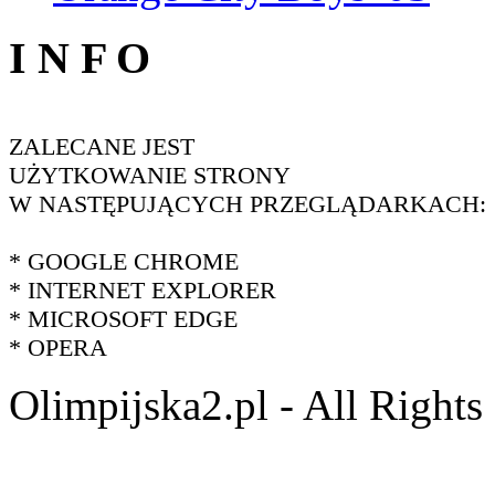
I N F O
ZALECANE JEST
UŻYTKOWANIE STRONY
W NASTĘPUJĄCYCH PRZEGLĄDARKACH:
* GOOGLE CHROME
* INTERNET EXPLORER
* MICROSOFT EDGE
* OPERA
Olimpijska2.pl - All Right