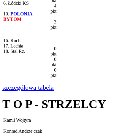
pkt
6. Łódzki KS
4
pkt
10.
POLONIA
BYTOM
3
pkt
16. Ruch
17. Lechia
0
18. Stal Rz.
pkt
0
pkt
0
pkt
szczegółowa tabela
T O P - STRZELCY
Kamil Wojtyra
Konrad Andrzejczak