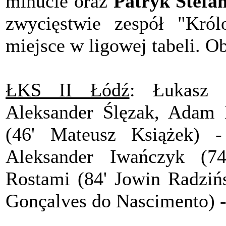
minucie oraz
Patryk Stefań
zwycięstwie zespół "Kró
miejsce w ligowej tabeli. Ob
ŁKS II Łódź
: Łukasz 
Aleksander Ślęzak, Adam M
(46' Mateusz Książek) 
Aleksander Iwańczyk (74
Rostami (84' Jowin Radzińs
Gonçalves do Nascimento) -