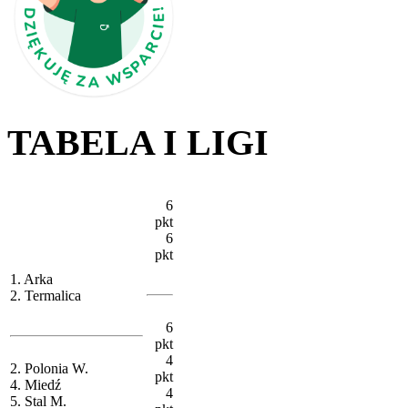
TABELA I LIGI
6
pkt
6
pkt
1. Arka
2. Termalica
6
pkt
4
2. Polonia W.
pkt
4. Miedź
4
5. Stal M.