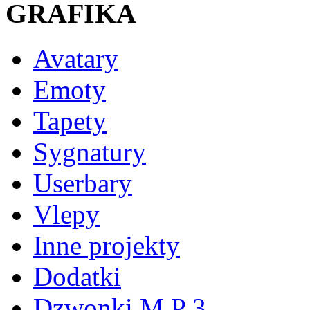
GRAFIKA
Avatary
Emoty
Tapety
Sygnatury
Userbary
Vlepy
Inne projekty
Dodatki
Dzwonki M P 3