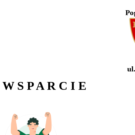
Po
ul
W S P A R C I E