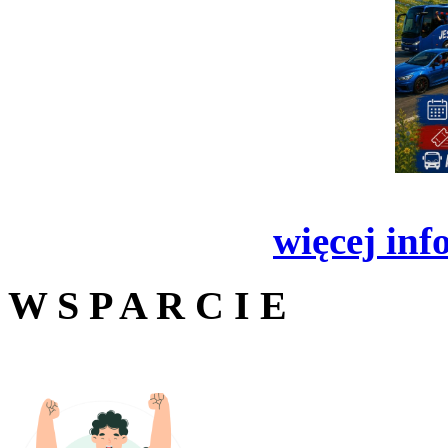
więcej inf
W S P A R C I E