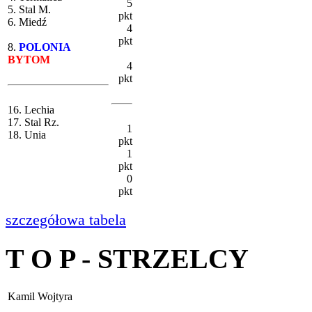
5
5. Stal M.
pkt
6. Miedź
4
pkt
8.
POLONIA
BYTOM
4
pkt
16. Lechia
17. Stal Rz.
1
18. Unia
pkt
1
pkt
0
pkt
szczegółowa tabela
T O P - STRZELCY
Kamil Wojtyra