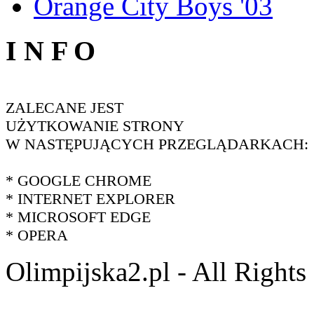
Orange City Boys '03
I N F O
ZALECANE JEST
UŻYTKOWANIE STRONY
W NASTĘPUJĄCYCH PRZEGLĄDARKACH:
* GOOGLE CHROME
* INTERNET EXPLORER
* MICROSOFT EDGE
* OPERA
Olimpijska2.pl - All Right