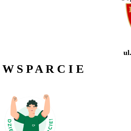
ul
W S P A R C I E