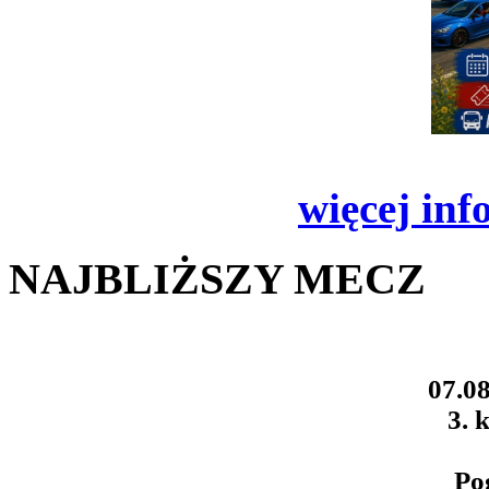
więcej inf
NAJBLIŻSZY MECZ
07.08
3. k
Po