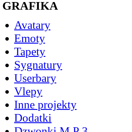
GRAFIKA
Avatary
Emoty
Tapety
Sygnatury
Userbary
Vlepy
Inne projekty
Dodatki
Dzwonki M P 3