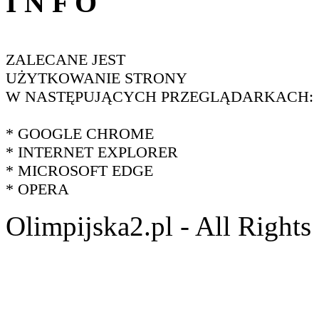
I N F O
ZALECANE JEST
UŻYTKOWANIE STRONY
W NASTĘPUJĄCYCH PRZEGLĄDARKACH:
* GOOGLE CHROME
* INTERNET EXPLORER
* MICROSOFT EDGE
* OPERA
Olimpijska2.pl - All Right