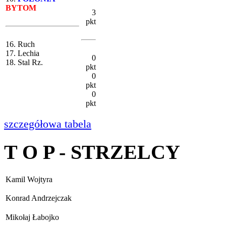
BYTOM
3
pkt
16. Ruch
17. Lechia
0
18. Stal Rz.
pkt
0
pkt
0
pkt
szczegółowa tabela
T O P - STRZELCY
Kamil Wojtyra
Konrad Andrzejczak
Mikołaj Łabojko