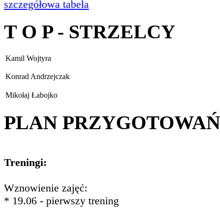
szczegółowa tabela
T O P - STRZELCY
Kamil Wojtyra
Konrad Andrzejczak
Mikołaj Łabojko
PLAN PRZYGOTOWA
Treningi:
Wznowienie zajęć:
* 19.06 - pierwszy trening