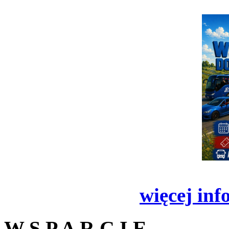
więcej inf
W S P A R C I E