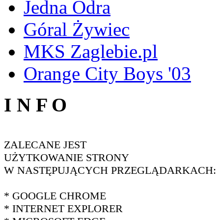
Jedna Odra
Góral Żywiec
MKS Zaglebie.pl
Orange City Boys '03
I N F O
ZALECANE JEST
UŻYTKOWANIE STRONY
W NASTĘPUJĄCYCH PRZEGLĄDARKACH:
* GOOGLE CHROME
* INTERNET EXPLORER