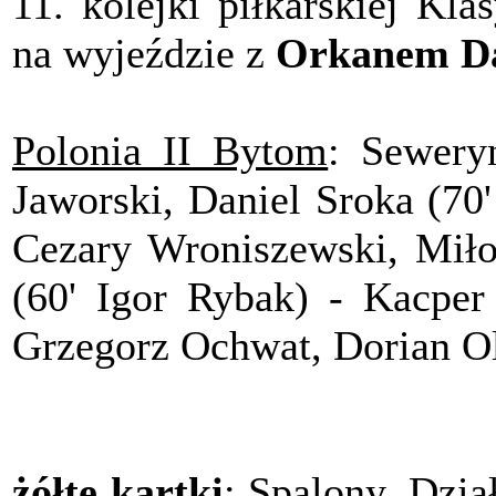
11. kolejki piłkarskiej Kl
na wyjeździe z
Orkanem Dą
Polonia II Bytom
: Sewery
Jaworski, Daniel Sroka (70
Cezary Wroniszewski, Miło
(60' Igor Rybak) - Kacper 
Grzegorz Ochwat, Dorian O
żółte kartki
: Spalony, Dzia