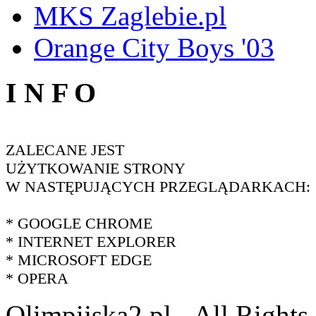
MKS Zaglebie.pl
Orange City Boys '03
I N F O
ZALECANE JEST
UŻYTKOWANIE STRONY
W NASTĘPUJĄCYCH PRZEGLĄDARKACH:
* GOOGLE CHROME
* INTERNET EXPLORER
* MICROSOFT EDGE
* OPERA
Olimpijska2.pl - All Right