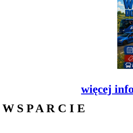
więcej inf
W S P A R C I E