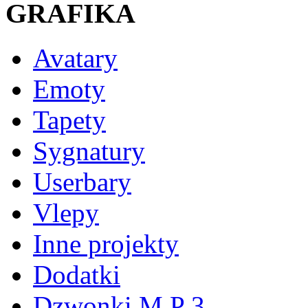
GRAFIKA
Avatary
Emoty
Tapety
Sygnatury
Userbary
Vlepy
Inne projekty
Dodatki
Dzwonki M P 3