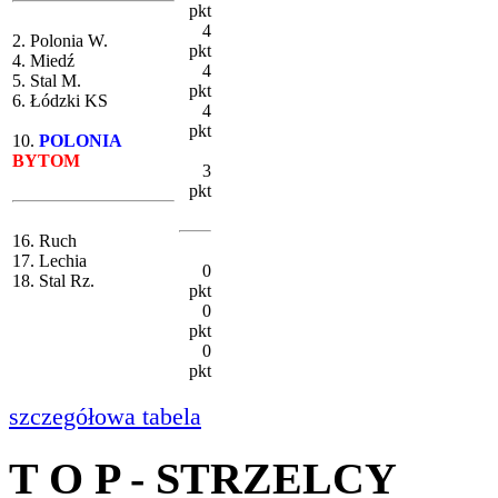
pkt
4
2. Polonia W.
pkt
4. Miedź
4
5. Stal M.
pkt
6. Łódzki KS
4
pkt
10.
POLONIA
BYTOM
3
pkt
16. Ruch
17. Lechia
0
18. Stal Rz.
pkt
0
pkt
0
pkt
szczegółowa tabela
T O P - STRZELCY