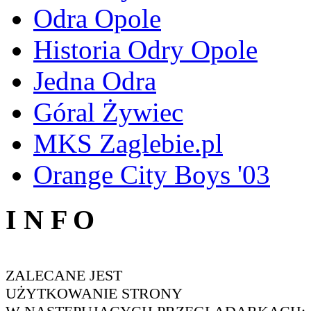
Odra Opole
Historia Odry Opole
Jedna Odra
Góral Żywiec
MKS Zaglebie.pl
Orange City Boys '03
I N F O
ZALECANE JEST
UŻYTKOWANIE STRONY