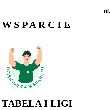
ul
W S P A R C I E
TABELA I LIGI