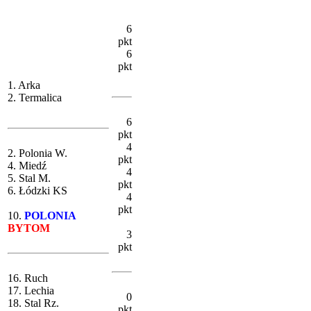
6
pkt
6
pkt
1. Arka
2. Termalica
6
pkt
4
2. Polonia W.
pkt
4. Miedź
4
5. Stal M.
pkt
6. Łódzki KS
4
pkt
10.
POLONIA
BYTOM
3
pkt
16. Ruch
17. Lechia
0
18. Stal Rz.
pkt