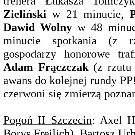
trenera Łukasza Tomczyk
Zieliński
w 21 minucie,
P
Dawid Wolny
w 48 minuc
minucie spotkania (z r
gospodarzy honorowe tra
Adam Frączczak
(z rzutu
awans do kolejnej rundy PP!
czerwoni się zmierzą pozna
Pogoń II Szczecin
: Axel H
Borys Freilich), Bartosz Ur