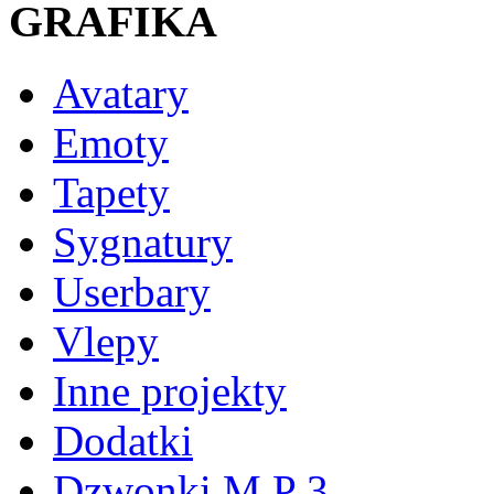
GRAFIKA
Avatary
Emoty
Tapety
Sygnatury
Userbary
Vlepy
Inne projekty
Dodatki
Dzwonki M P 3