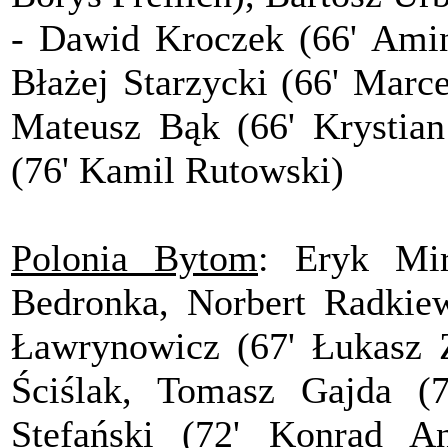
- Dawid Kroczek (66' Amin
Błażej Starzycki (66' Marc
Mateusz Bąk (66' Krystia
(76' Kamil Rutowski)
Polonia Bytom
: Eryk Mi
Bedronka, Norbert Radkiewi
Ławrynowicz (67' Łukasz Z
Ściślak, Tomasz Gajda (
Stefański (72' Konrad A