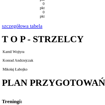
0
pkt
0
pkt
szczegółowa tabela
T O P - STRZELCY
Kamil Wojtyra
Konrad Andrzejczak
Mikołaj Łabojko
PLAN PRZYGOTOWA
Treningi: