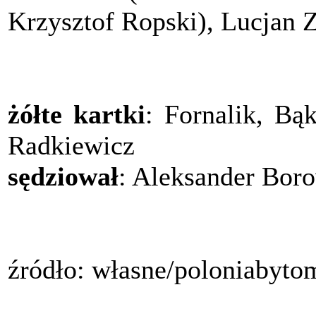
Krzysztof Ropski), Lucjan Z
żółte kartki
: Fornalik, Bą
Radkiewicz
sędziował
: Aleksander Bor
źródło: własne/poloniabyto