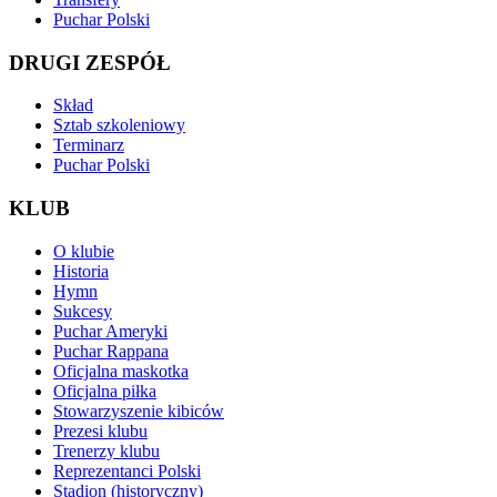
Puchar Polski
DRUGI ZESPÓŁ
Skład
Sztab szkoleniowy
Terminarz
Puchar Polski
KLUB
O klubie
Historia
Hymn
Sukcesy
Puchar Ameryki
Puchar Rappana
Oficjalna maskotka
Oficjalna piłka
Stowarzyszenie kibiców
Prezesi klubu
Trenerzy klubu
Reprezentanci Polski
Stadion (historyczny)