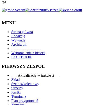
/p>
MENU
Strona główna
Redakcja
Wywiady
Archiwum
-------------------------
Wspomnienia z historii
FACEBOOK
PIERWSZY ZESPÓŁ
----- Aktualizacja w trakcie ;) -----
Skład
Sztab szkoleniowy
Strzelcy
Kartki
Terminarz
Plan przygotowań
Transfery