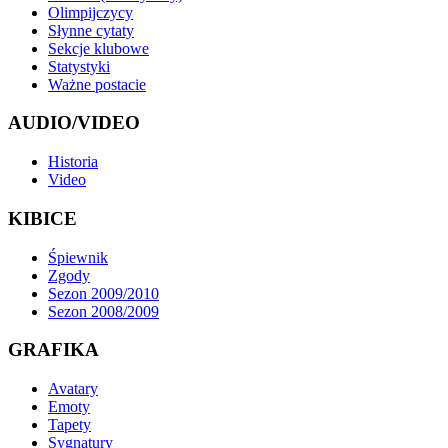
Olimpijczycy
Słynne cytaty
Sekcje klubowe
Statystyki
Ważne postacie
AUDIO/VIDEO
Historia
Video
KIBICE
Śpiewnik
Zgody
Sezon 2009/2010
Sezon 2008/2009
GRAFIKA
Avatary
Emoty
Tapety
Sygnatury