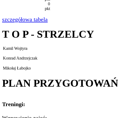
0
pkt
szczegółowa tabela
T O P - STRZELCY
Kamil Wojtyra
Konrad Andrzejczak
Mikołaj Łabojko
PLAN PRZYGOTOWA
Treningi:
Wznowienie zajęć: