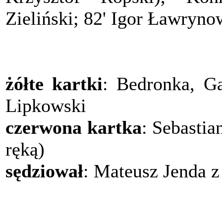
Zieliński; 82' Igor Ławryno
żółte kartki
: Bedronka, Ga
Lipkowski
czerwona kartka
: Sebastia
ręką)
sędziował
: Mateusz Jenda 