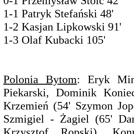
0-1 Przemysław Stolc 42'
1-1 Patryk Stefański 48'
1-2 Kasjan Lipkowski 91'
1-3 Olaf Kubacki 105'
Polonia Bytom
: Eryk Mir
Piekarski, Dominik Konie
Krzemień (54' Szymon Jope
Szmigiel - Żagiel (65' Da
Krzysztof Ropski), Kon