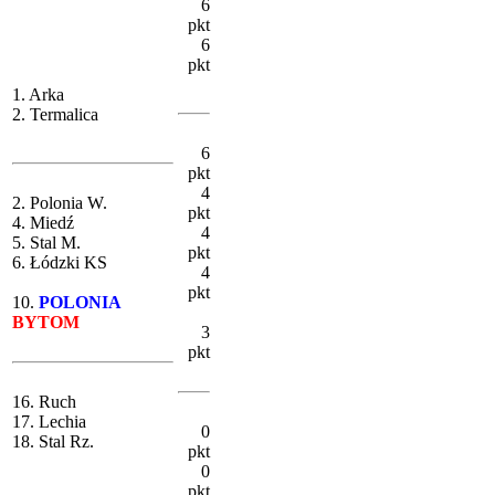
6
pkt
6
pkt
1. Arka
2. Termalica
6
pkt
4
2. Polonia W.
pkt
4. Miedź
4
5. Stal M.
pkt
6. Łódzki KS
4
pkt
10.
POLONIA
BYTOM
3
pkt
16. Ruch
17. Lechia
0
18. Stal Rz.
pkt
0
pkt