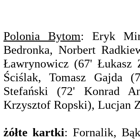
Polonia Bytom
: Eryk Mi
Bedronka, Norbert Radkiewi
Ławrynowicz (67' Łukasz Z
Ściślak, Tomasz Gajda (
Stefański (72' Konrad A
Krzysztof Ropski), Lucjan Z
żółte kartki
: Fornalik, Bą