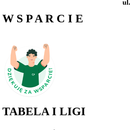
ul
W S P A R C I E
TABELA I LIGI