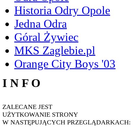
Historia Odry Opole
Jedna Odra
Góral Żywiec
MKS Zaglebie.pl
Orange City Boys '03
I N F O
ZALECANE JEST
UŻYTKOWANIE STRONY
W NASTĘPUJĄCYCH PRZEGLĄDARKACH: