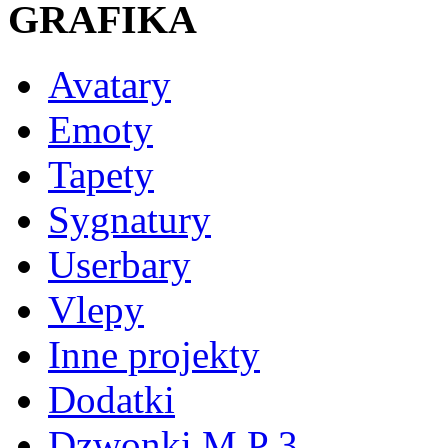
GRAFIKA
Avatary
Emoty
Tapety
Sygnatury
Userbary
Vlepy
Inne projekty
Dodatki
Dzwonki M P 3