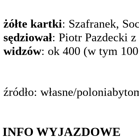
żółte kartki
: Szafranek, So
sędziował
: Piotr Pazdecki z
widzów
: ok 400 (w tym 100
źródło: własne/poloniabyto
INFO WYJAZDOWE