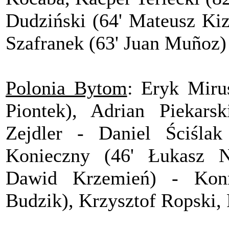
Dudziński (64' Mateusz Ki
Szafranek (63' Juan Muñoz)
Polonia Bytom
: Eryk Miru
Piontek), Adrian Piekars
Zejdler - Daniel Ściśla
Konieczny (46' Łukasz N
Dawid Krzemień) - Konr
Budzik), Krzysztof Ropski, 