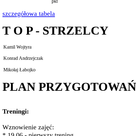
pkt
szczegółowa tabela
T O P - STRZELCY
Kamil Wojtyra
Konrad Andrzejczak
Mikołaj Łabojko
PLAN PRZYGOTOWA
Treningi:
Wznowienie zajęć:
* 19.06 - pierwszy trening