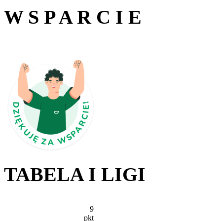
W S P A R C I E
TABELA I LIGI
9
pkt