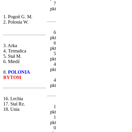
7
pkt
1. Pogoń G. M.
2. Polonia W.
6
pkt
6
3. Arka
pkt
4. Termalica
5
5. Stal M.
pkt
6. Miedź
4
pkt
8.
POLONIA
BYTOM
4
pkt
16. Lechia
17. Stal Rz.
1
18. Unia
pkt
1
pkt
0