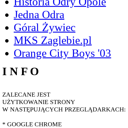
Historia Odry Opole
Jedna Odra
Góral Żywiec
MKS Zaglebie.pl
Orange City Boys '03
I N F O
ZALECANE JEST
UŻYTKOWANIE STRONY
W NASTĘPUJĄCYCH PRZEGLĄDARKACH:
* GOOGLE CHROME