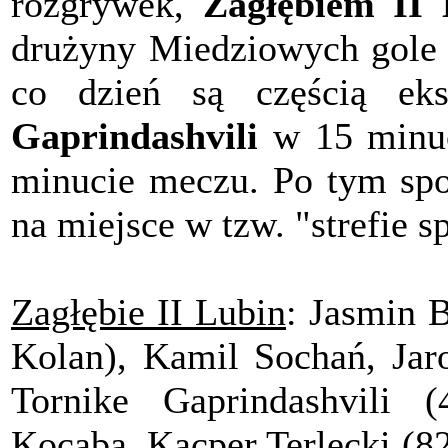
rozgrywek,
Zagłębiem II 
drużyny Miedziowych gole s
co dzień są częścią eks
Gaprindashvili
w 15 minu
minucie meczu. Po tym spot
na miejsce w tzw. "strefie 
Zagłębie II Lubin
: Jasmin B
Kolan), Kamil Sochań, Jar
Tornike Gaprindashvili (
Kocaba, Kacper Terlecki (8