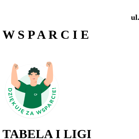
ul
W S P A R C I E
TABELA I LIGI