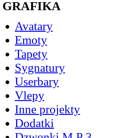
GRAFIKA
Avatary
Emoty
Tapety
Sygnatury
Userbary
Vlepy
Inne projekty
Dodatki
Dzwonki M P 3