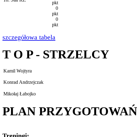
pkt
0
pkt
0
pkt
szczegółowa tabela
T O P - STRZELCY
Kamil Wojtyra
Konrad Andrzejczak
Mikołaj Łabojko
PLAN PRZYGOTOWA
Treningi: