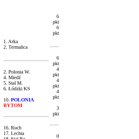
6
pkt
6
pkt
1. Arka
2. Termalica
6
pkt
4
2. Polonia W.
pkt
4. Miedź
4
5. Stal M.
pkt
6. Łódzki KS
4
pkt
10.
POLONIA
BYTOM
3
pkt
16. Ruch
17. Lechia
0
18. Stal Rz.