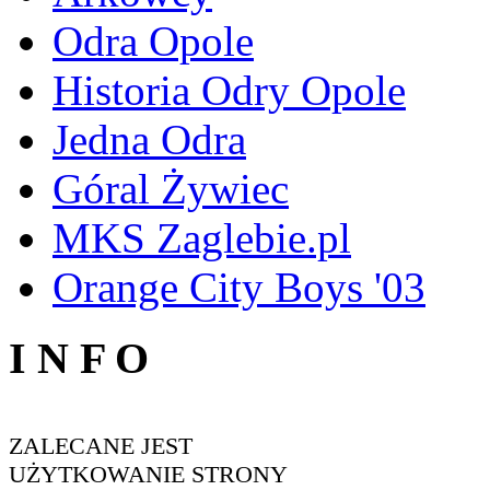
Odra Opole
Historia Odry Opole
Jedna Odra
Góral Żywiec
MKS Zaglebie.pl
Orange City Boys '03
I N F O
ZALECANE JEST
UŻYTKOWANIE STRONY