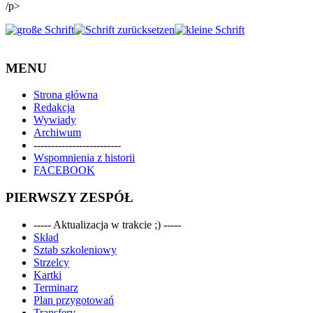
/p>
MENU
Strona główna
Redakcja
Wywiady
Archiwum
-------------------------
Wspomnienia z historii
FACEBOOK
PIERWSZY ZESPÓŁ
----- Aktualizacja w trakcie ;) -----
Skład
Sztab szkoleniowy
Strzelcy
Kartki
Terminarz
Plan przygotowań
Transfery