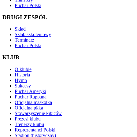
Puchar Polski
DRUGI ZESPÓŁ
Skład
Sztab szkoleniowy
Terminarz
Puchar Polski
KLUB
O klubie
Historia
Hymn
Sukcesy
Puchar Ameryki
Puchar Rappana
Oficjalna maskotka
Oficjalna piłka
Stowarzyszenie kibiców
Prezesi klubu
Trenerzy klubu
Reprezentanci Polski
Stadion (historyczny)