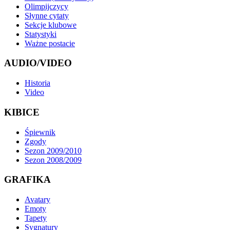
Olimpijczycy
Słynne cytaty
Sekcje klubowe
Statystyki
Ważne postacie
AUDIO/VIDEO
Historia
Video
KIBICE
Śpiewnik
Zgody
Sezon 2009/2010
Sezon 2008/2009
GRAFIKA
Avatary
Emoty
Tapety
Sygnatury