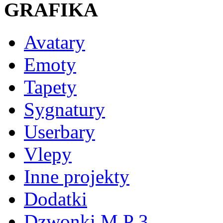
GRAFIKA
Avatary
Emoty
Tapety
Sygnatury
Userbary
Vlepy
Inne projekty
Dodatki
Dzwonki M P 3