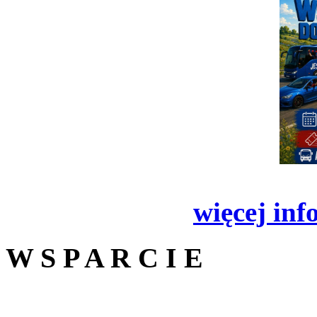
więcej inf
W S P A R C I E