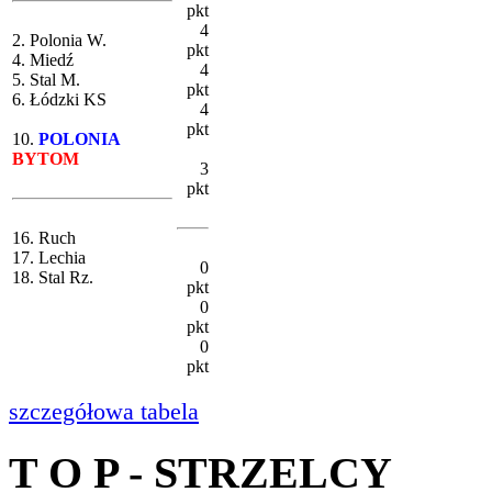
pkt
4
2. Polonia W.
pkt
4. Miedź
4
5. Stal M.
pkt
6. Łódzki KS
4
pkt
10.
POLONIA
BYTOM
3
pkt
16. Ruch
17. Lechia
0
18. Stal Rz.
pkt
0
pkt
0
pkt
szczegółowa tabela
T O P - STRZELCY