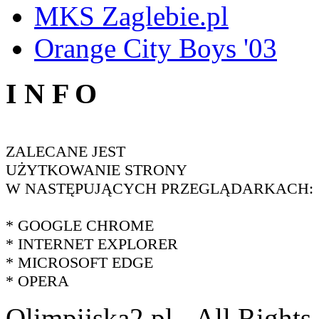
MKS Zaglebie.pl
Orange City Boys '03
I N F O
ZALECANE JEST
UŻYTKOWANIE STRONY
W NASTĘPUJĄCYCH PRZEGLĄDARKACH:
* GOOGLE CHROME
* INTERNET EXPLORER
* MICROSOFT EDGE
* OPERA
Olimpijska2.pl - All Right