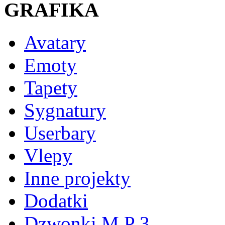
GRAFIKA
Avatary
Emoty
Tapety
Sygnatury
Userbary
Vlepy
Inne projekty
Dodatki
Dzwonki M P 3