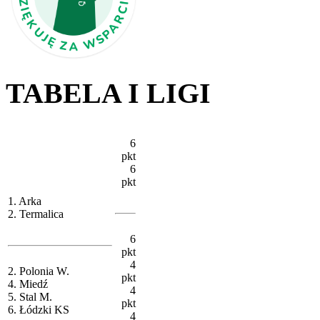
TABELA I LIGI
6
pkt
6
pkt
1. Arka
2. Termalica
6
pkt
4
2. Polonia W.
pkt
4. Miedź
4
5. Stal M.
pkt
6. Łódzki KS
4