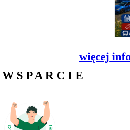
więcej inf
W S P A R C I E