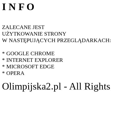
I N F O
ZALECANE JEST
UŻYTKOWANIE STRONY
W NASTĘPUJĄCYCH PRZEGLĄDARKACH:
* GOOGLE CHROME
* INTERNET EXPLORER
* MICROSOFT EDGE
* OPERA
Olimpijska2.pl - All Right