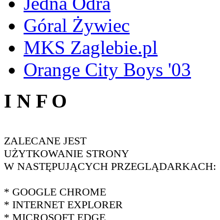
Jedna Odra
Góral Żywiec
MKS Zaglebie.pl
Orange City Boys '03
I N F O
ZALECANE JEST
UŻYTKOWANIE STRONY
W NASTĘPUJĄCYCH PRZEGLĄDARKACH:
* GOOGLE CHROME
* INTERNET EXPLORER
* MICROSOFT EDGE