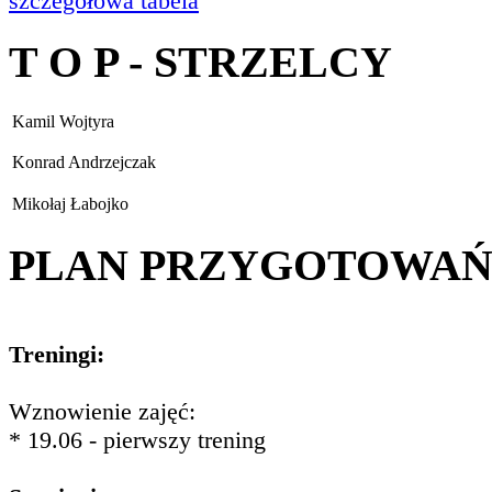
szczegółowa tabela
T O P - STRZELCY
Kamil Wojtyra
Konrad Andrzejczak
Mikołaj Łabojko
PLAN PRZYGOTOWA
Treningi:
Wznowienie zajęć:
* 19.06 - pierwszy trening