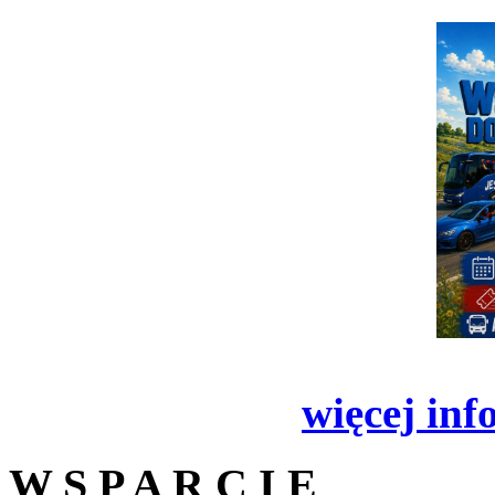
więcej inf
W S P A R C I E