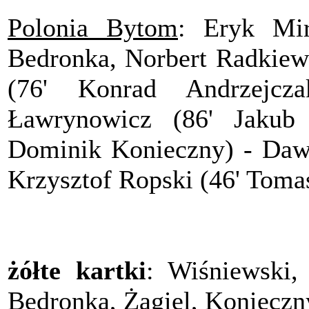
Polonia Bytom
: Eryk Mi
Bedronka, Norbert Radkiewi
(76' Konrad Andrzejcz
Ławrynowicz (86' Jakub 
Dominik Konieczny) - Daw
Krzysztof Ropski (46' Toma
żółte kartki
: Wiśniewski,
Bedronka, Żagiel, Konieczn