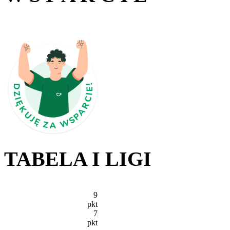
TABELA I LIGI
9
pkt
7
pkt