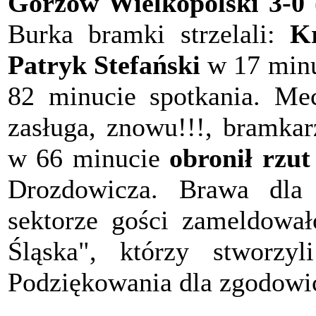
Gorzów Wielkopolski 3-0 
Burka bramki strzelali:
Kr
Patryk Stefański
w 17 minu
82 minucie spotkania. Me
zasługa, znowu!!!, bramkar
w 66 minucie
obronił rzut
Drozdowicza. Brawa dla
sektorze gości zameldowa
Śląska", którzy stworzyl
Podziękowania dla zgodowi