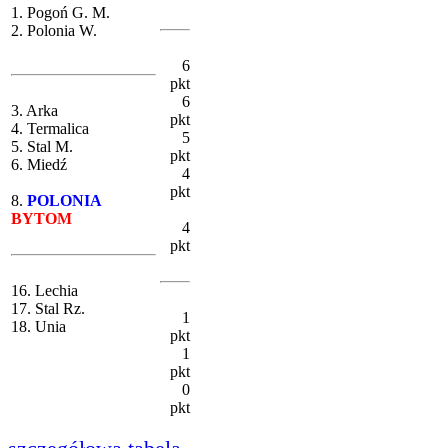
1. Pogoń G. M.
2. Polonia W.
6
pkt
6
3. Arka
pkt
4. Termalica
5
5. Stal M.
pkt
6. Miedź
4
pkt
8.
POLONIA
BYTOM
4
pkt
16. Lechia
17. Stal Rz.
1
18. Unia
pkt
1
pkt
0
pkt