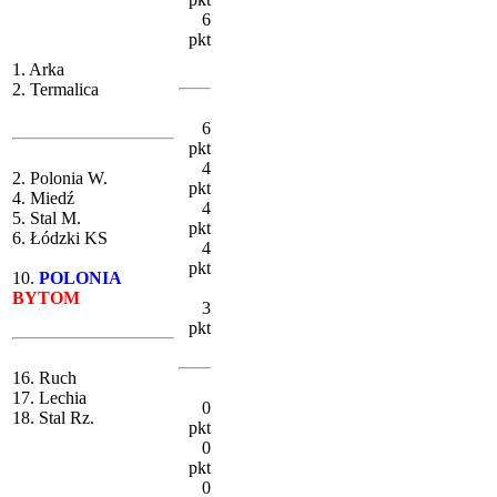
6
pkt
1. Arka
2. Termalica
6
pkt
4
2. Polonia W.
pkt
4. Miedź
4
5. Stal M.
pkt
6. Łódzki KS
4
pkt
10.
POLONIA
BYTOM
3
pkt
16. Ruch
17. Lechia
0
18. Stal Rz.
pkt
0
pkt
0