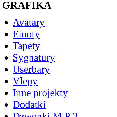
GRAFIKA
Avatary
Emoty
Tapety
Sygnatury
Userbary
Vlepy
Inne projekty
Dodatki
Dzwonki M P 3