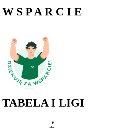
W S P A R C I E
TABELA I LIGI
6
pkt