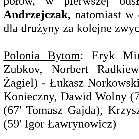
połów, w pierwszej odsł
Andrzejczak
, natomiast w
dla drużyny za kolejne zwyc
Polonia Bytom
: Eryk Mi
Zubkov, Norbert Radkiewi
Żagiel) - Łukasz Norkowsk
Konieczny, Dawid Wolny (7
(67' Tomasz Gajda), Krzys
(59' Igor Ławrynowicz)