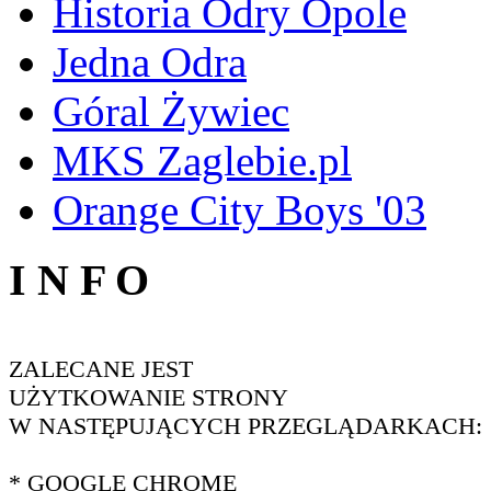
Historia Odry Opole
Jedna Odra
Góral Żywiec
MKS Zaglebie.pl
Orange City Boys '03
I N F O
ZALECANE JEST
UŻYTKOWANIE STRONY
W NASTĘPUJĄCYCH PRZEGLĄDARKACH:
* GOOGLE CHROME