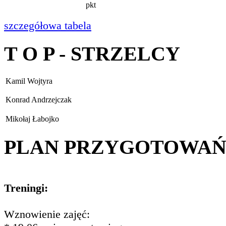
pkt
szczegółowa tabela
T O P - STRZELCY
Kamil Wojtyra
Konrad Andrzejczak
Mikołaj Łabojko
PLAN PRZYGOTOWA
Treningi:
Wznowienie zajęć: