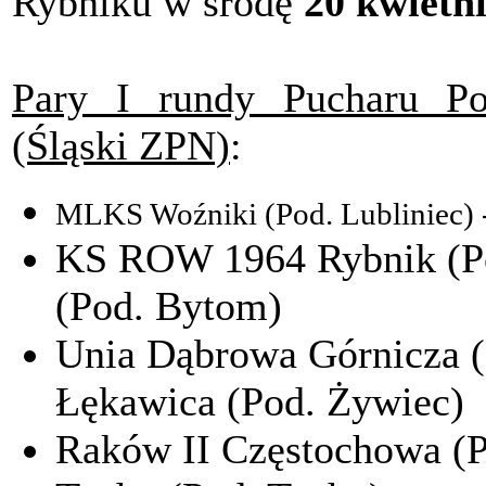
Rybniku w środę
20 kwietn
Pary I rundy Pucharu Po
(Śląski ZPN)
:
MLKS Woźniki (Pod. Lubliniec) 
KS ROW 1964 Rybnik (Po
(Pod. Bytom)
Unia Dąbrowa Górnicza (
Łękawica (Pod. Żywiec)
Raków II Częstochowa (P