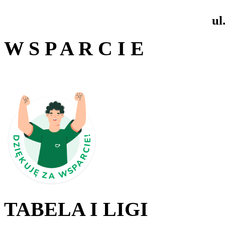
ul
W S P A R C I E
TABELA I LIGI