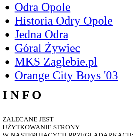
Odra Opole
Historia Odry Opole
Jedna Odra
Góral Żywiec
MKS Zaglebie.pl
Orange City Boys '03
I N F O
ZALECANE JEST
UŻYTKOWANIE STRONY
W NASTĘPUJĄCYCH PRZEGLĄDARKACH: