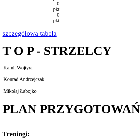
0
pkt
0
pkt
szczegółowa tabela
T O P - STRZELCY
Kamil Wojtyra
Konrad Andrzejczak
Mikołaj Łabojko
PLAN PRZYGOTOWA
Treningi: