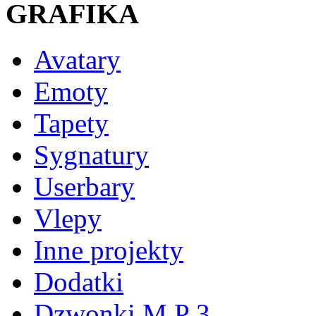
GRAFIKA
Avatary
Emoty
Tapety
Sygnatury
Userbary
Vlepy
Inne projekty
Dodatki
Dzwonki M P 3