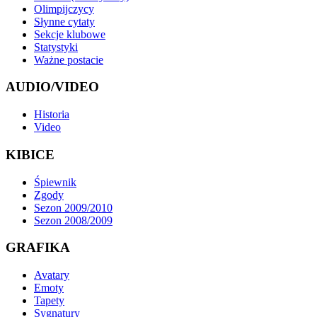
Olimpijczycy
Słynne cytaty
Sekcje klubowe
Statystyki
Ważne postacie
AUDIO/VIDEO
Historia
Video
KIBICE
Śpiewnik
Zgody
Sezon 2009/2010
Sezon 2008/2009
GRAFIKA
Avatary
Emoty
Tapety
Sygnatury