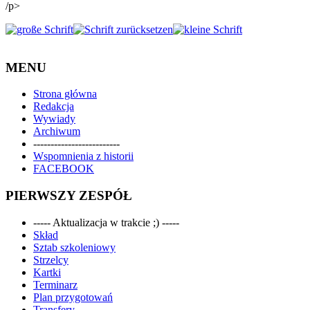
/p>
MENU
Strona główna
Redakcja
Wywiady
Archiwum
-------------------------
Wspomnienia z historii
FACEBOOK
PIERWSZY ZESPÓŁ
----- Aktualizacja w trakcie ;) -----
Skład
Sztab szkoleniowy
Strzelcy
Kartki
Terminarz
Plan przygotowań
Transfery