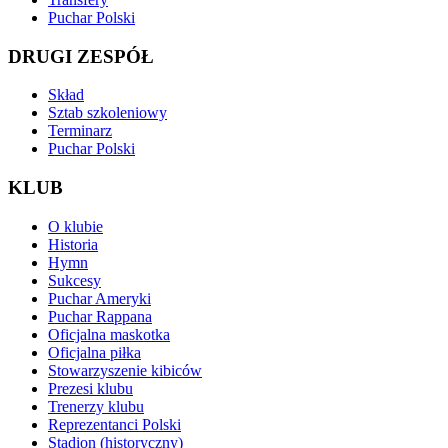
Puchar Polski
DRUGI ZESPÓŁ
Skład
Sztab szkoleniowy
Terminarz
Puchar Polski
KLUB
O klubie
Historia
Hymn
Sukcesy
Puchar Ameryki
Puchar Rappana
Oficjalna maskotka
Oficjalna piłka
Stowarzyszenie kibiców
Prezesi klubu
Trenerzy klubu
Reprezentanci Polski
Stadion (historyczny)