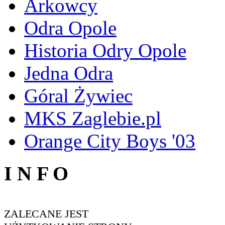
Arkowcy
Odra Opole
Historia Odry Opole
Jedna Odra
Góral Żywiec
MKS Zaglebie.pl
Orange City Boys '03
I N F O
ZALECANE JEST