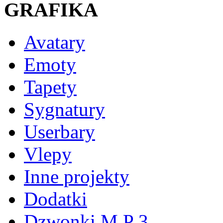
GRAFIKA
Avatary
Emoty
Tapety
Sygnatury
Userbary
Vlepy
Inne projekty
Dodatki
Dzwonki M P 3