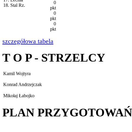
0
18. Stal Rz.
pkt
0
pkt
0
pkt
szczegółowa tabela
T O P - STRZELCY
Kamil Wojtyra
Konrad Andrzejczak
Mikołaj Łabojko
PLAN PRZYGOTOWA