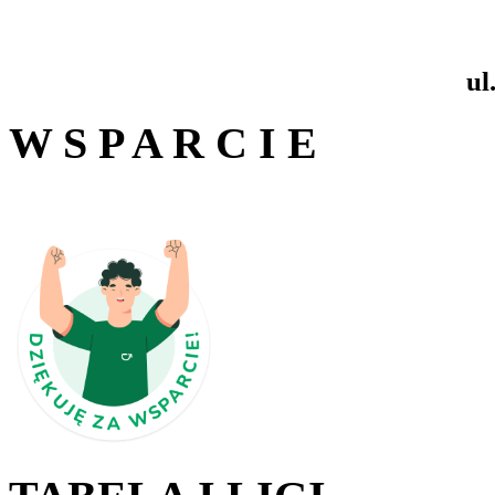
ul
W S P A R C I E