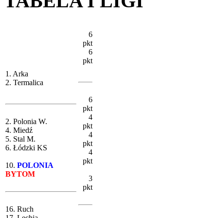
TABELA I LIGI
6
pkt
6
pkt
1. Arka
2. Termalica
6
pkt
4
2. Polonia W.
pkt
4. Miedź
4
5. Stal M.
pkt
6. Łódzki KS
4
pkt
10.
POLONIA
BYTOM
3
pkt
16. Ruch
17. Lechia