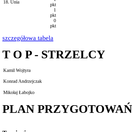
18. Unia
pkt
1
pkt
0
pkt
szczegółowa tabela
T O P - STRZELCY
Kamil Wojtyra
Konrad Andrzejczak
Mikołaj Łabojko
PLAN PRZYGOTOWA