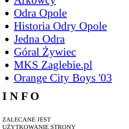
Odra Opole
Historia Odry Opole
Jedna Odra
Góral Żywiec
MKS Zaglebie.pl
Orange City Boys '03
I N F O
ZALECANE JEST
UŻYTKOWANIE STRONY