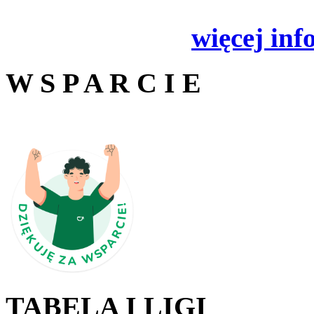
więcej inf
W S P A R C I E
TABELA I LIGI