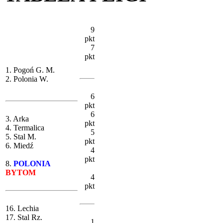
9
pkt
7
pkt
1. Pogoń G. M.
2. Polonia W.
6
pkt
6
3. Arka
pkt
4. Termalica
5
5. Stal M.
pkt
6. Miedź
4
pkt
8.
POLONIA
BYTOM
4
pkt
16. Lechia
17. Stal Rz.
1