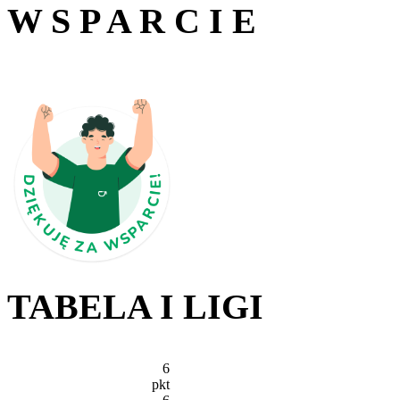
W S P A R C I E
TABELA I LIGI
6
pkt