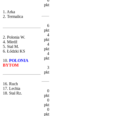
6
pkt
1. Arka
2. Termalica
6
pkt
4
2. Polonia W.
pkt
4. Miedź
4
5. Stal M.
pkt
6. Łódzki KS
4
pkt
10.
POLONIA
BYTOM
3
pkt
16. Ruch
17. Lechia
0
18. Stal Rz.
pkt
0
pkt
0
pkt