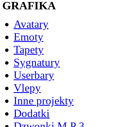
GRAFIKA
Avatary
Emoty
Tapety
Sygnatury
Userbary
Vlepy
Inne projekty
Dodatki
Dzwonki M P 3