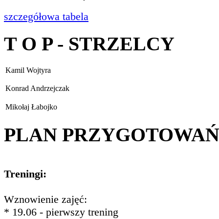
szczegółowa tabela
T O P - STRZELCY
Kamil Wojtyra
Konrad Andrzejczak
Mikołaj Łabojko
PLAN PRZYGOTOWA
Treningi:
Wznowienie zajęć:
* 19.06 - pierwszy trening