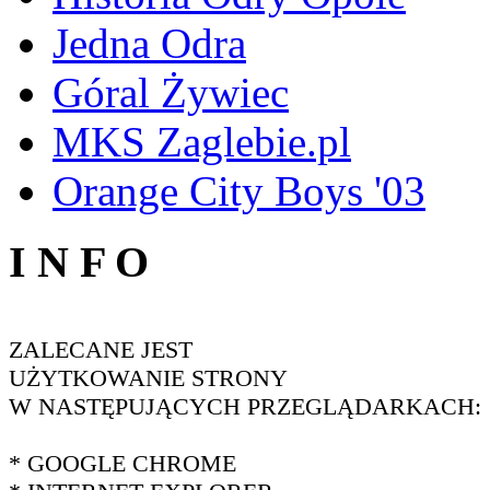
Jedna Odra
Góral Żywiec
MKS Zaglebie.pl
Orange City Boys '03
I N F O
ZALECANE JEST
UŻYTKOWANIE STRONY
W NASTĘPUJĄCYCH PRZEGLĄDARKACH:
* GOOGLE CHROME