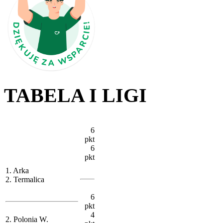
TABELA I LIGI
6
pkt
6
pkt
1. Arka
2. Termalica
6
pkt
4
2. Polonia W.