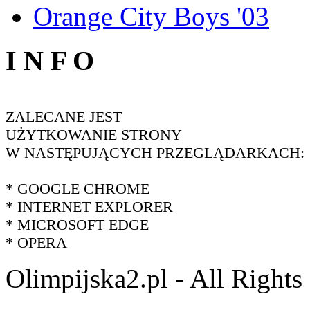
Orange City Boys '03
I N F O
ZALECANE JEST
UŻYTKOWANIE STRONY
W NASTĘPUJĄCYCH PRZEGLĄDARKACH:
* GOOGLE CHROME
* INTERNET EXPLORER
* MICROSOFT EDGE
* OPERA
Olimpijska2.pl - All Right