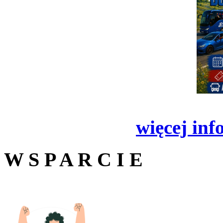
więcej inf
W S P A R C I E