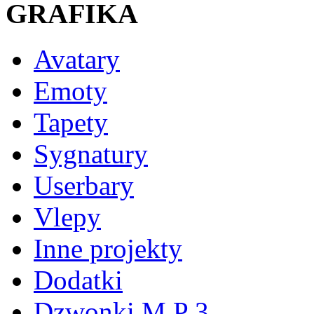
GRAFIKA
Avatary
Emoty
Tapety
Sygnatury
Userbary
Vlepy
Inne projekty
Dodatki
Dzwonki M P 3