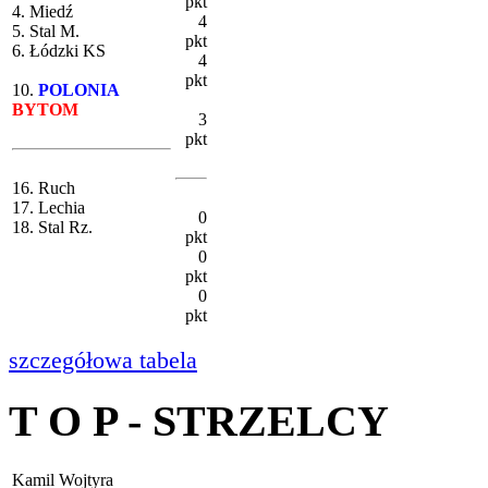
pkt
4. Miedź
4
5. Stal M.
pkt
6. Łódzki KS
4
pkt
10.
POLONIA
BYTOM
3
pkt
16. Ruch
17. Lechia
0
18. Stal Rz.
pkt
0
pkt
0
pkt
szczegółowa tabela
T O P - STRZELCY
Kamil Wojtyra