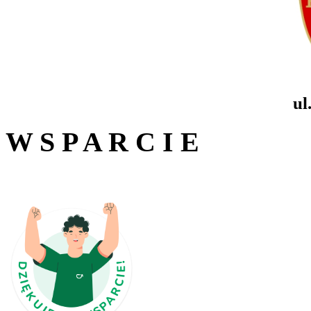
ul
W S P A R C I E