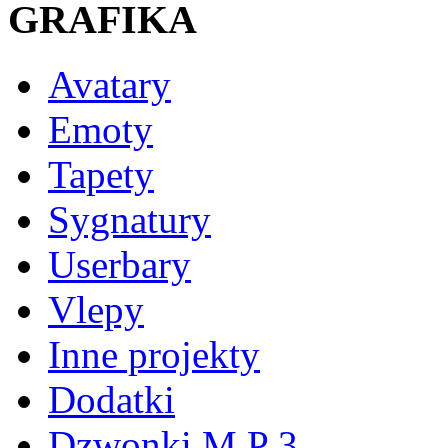
GRAFIKA
Avatary
Emoty
Tapety
Sygnatury
Userbary
Vlepy
Inne projekty
Dodatki
Dzwonki M P 3