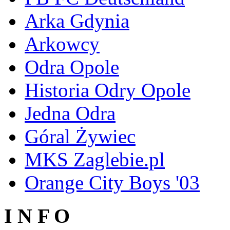
Arka Gdynia
Arkowcy
Odra Opole
Historia Odry Opole
Jedna Odra
Góral Żywiec
MKS Zaglebie.pl
Orange City Boys '03
I N F O