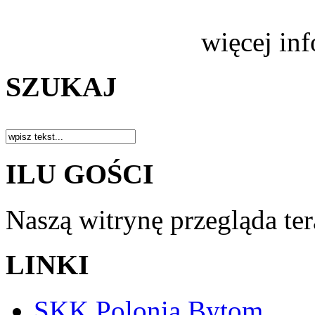
więcej in
SZUKAJ
ILU GOŚCI
Naszą witrynę przegląda te
LINKI
SKK Polonia Bytom