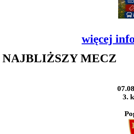
więcej inf
NAJBLIŻSZY MECZ
07.08
3. k
Po