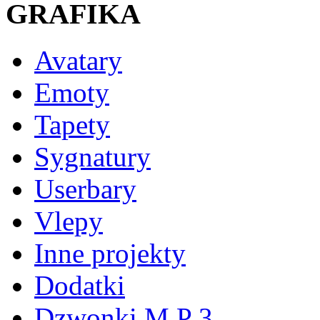
GRAFIKA
Avatary
Emoty
Tapety
Sygnatury
Userbary
Vlepy
Inne projekty
Dodatki
Dzwonki M P 3