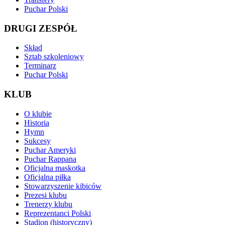
Puchar Polski
DRUGI ZESPÓŁ
Skład
Sztab szkoleniowy
Terminarz
Puchar Polski
KLUB
O klubie
Historia
Hymn
Sukcesy
Puchar Ameryki
Puchar Rappana
Oficjalna maskotka
Oficjalna piłka
Stowarzyszenie kibiców
Prezesi klubu
Trenerzy klubu
Reprezentanci Polski
Stadion (historyczny)