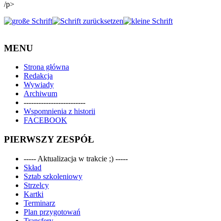
/p>
MENU
Strona główna
Redakcja
Wywiady
Archiwum
-------------------------
Wspomnienia z historii
FACEBOOK
PIERWSZY ZESPÓŁ
----- Aktualizacja w trakcie ;) -----
Skład
Sztab szkoleniowy
Strzelcy
Kartki
Terminarz
Plan przygotowań
Transfery