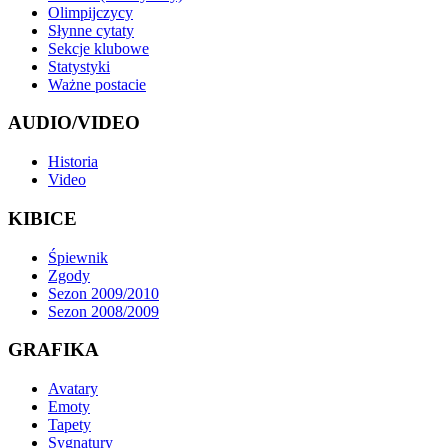
Olimpijczycy
Słynne cytaty
Sekcje klubowe
Statystyki
Ważne postacie
AUDIO/VIDEO
Historia
Video
KIBICE
Śpiewnik
Zgody
Sezon 2009/2010
Sezon 2008/2009
GRAFIKA
Avatary
Emoty
Tapety
Sygnatury