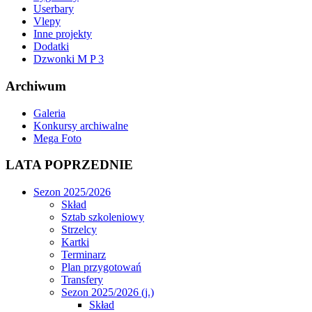
Userbary
Vlepy
Inne projekty
Dodatki
Dzwonki M P 3
Archiwum
Galeria
Konkursy archiwalne
Mega Foto
LATA POPRZEDNIE
Sezon 2025/2026
Skład
Sztab szkoleniowy
Strzelcy
Kartki
Terminarz
Plan przygotowań
Transfery
Sezon 2025/2026 (j.)
Skład