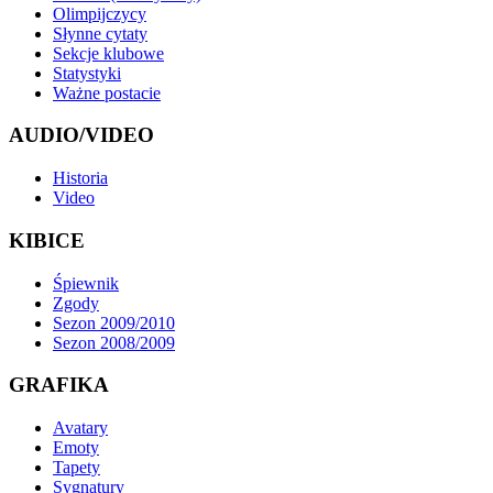
Olimpijczycy
Słynne cytaty
Sekcje klubowe
Statystyki
Ważne postacie
AUDIO/VIDEO
Historia
Video
KIBICE
Śpiewnik
Zgody
Sezon 2009/2010
Sezon 2008/2009
GRAFIKA
Avatary
Emoty
Tapety
Sygnatury