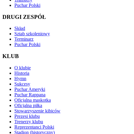
Puchar Polski
DRUGI ZESPÓŁ
Skład
Sztab szkoleniowy
Terminarz
Puchar Polski
KLUB
O klubie
Historia
Hymn
Sukcesy
Puchar Ameryki
Puchar Rappana
Oficjalna maskotka
Oficjalna piłka
Stowarzyszenie kibiców
Prezesi klubu
Trenerzy klubu
Reprezentanci Polski
Stadion (historyczny)