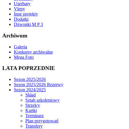
Userbary
Vlepy
Inne projekty
Dodatki
Dzwonki M P 3
Archiwum
Galeria
Konkursy archiwalne
Mega Foto
LATA POPRZEDNIE
Sezon 2025/2026
Sezon 2025/2026 Rezerwy
Sezon 2024/2025
Skład
Sztab szkoleniowy
Strzelcy
Kartki
Terminarz
Plan przygotowań
Transfery