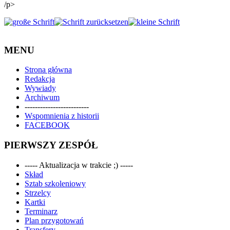
/p>
MENU
Strona główna
Redakcja
Wywiady
Archiwum
-------------------------
Wspomnienia z historii
FACEBOOK
PIERWSZY ZESPÓŁ
----- Aktualizacja w trakcie ;) -----
Skład
Sztab szkoleniowy
Strzelcy
Kartki
Terminarz
Plan przygotowań
Transfery