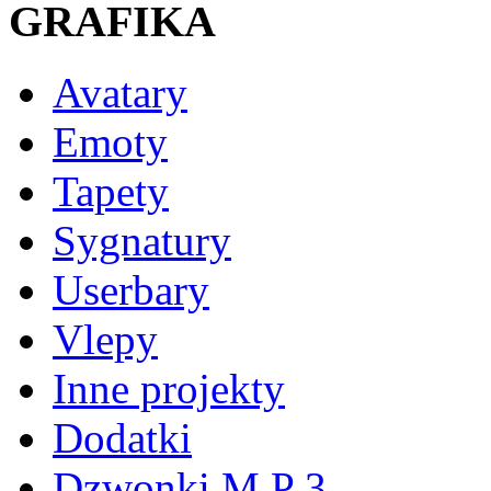
GRAFIKA
Avatary
Emoty
Tapety
Sygnatury
Userbary
Vlepy
Inne projekty
Dodatki
Dzwonki M P 3