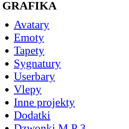
GRAFIKA
Avatary
Emoty
Tapety
Sygnatury
Userbary
Vlepy
Inne projekty
Dodatki
Dzwonki M P 3