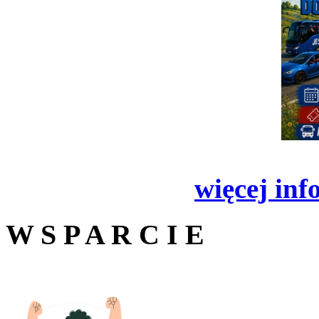
więcej inf
W S P A R C I E