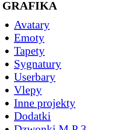
GRAFIKA
Avatary
Emoty
Tapety
Sygnatury
Userbary
Vlepy
Inne projekty
Dodatki
Dzwonki M P 3