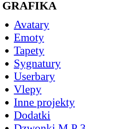
GRAFIKA
Avatary
Emoty
Tapety
Sygnatury
Userbary
Vlepy
Inne projekty
Dodatki
Dzwonki M P 3