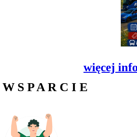
więcej inf
W S P A R C I E