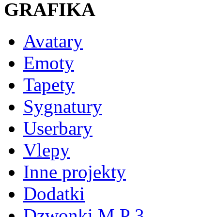
GRAFIKA
Avatary
Emoty
Tapety
Sygnatury
Userbary
Vlepy
Inne projekty
Dodatki
Dzwonki M P 3