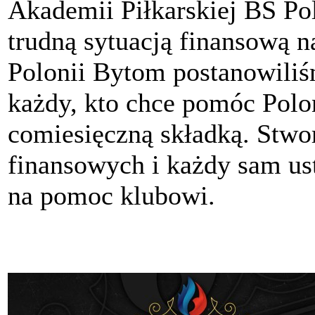
Akademii Piłkarskiej BS P
trudną sytuacją finansową n
Polonii Bytom postanowili
każdy, kto chce pomóc Polon
comiesięczną składką. Stwo
finansowych i każdy sam ust
na pomoc klubowi.