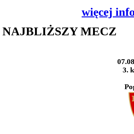
więcej inf
NAJBLIŻSZY MECZ
07.08
3. k
Po