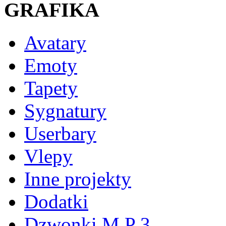
GRAFIKA
Avatary
Emoty
Tapety
Sygnatury
Userbary
Vlepy
Inne projekty
Dodatki
Dzwonki M P 3