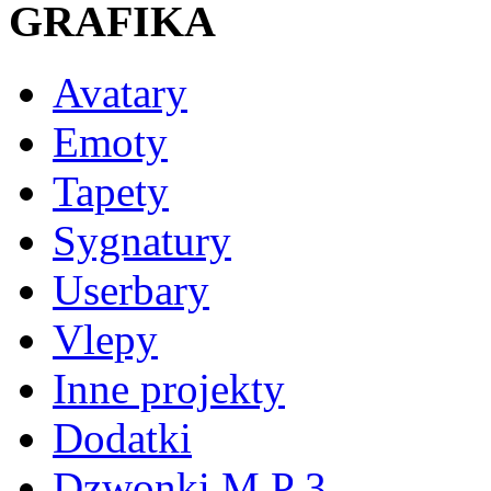
GRAFIKA
Avatary
Emoty
Tapety
Sygnatury
Userbary
Vlepy
Inne projekty
Dodatki
Dzwonki M P 3