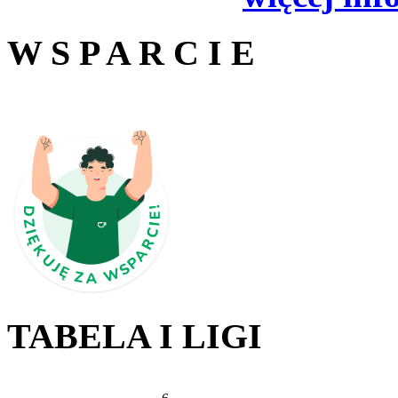
W S P A R C I E
TABELA I LIGI